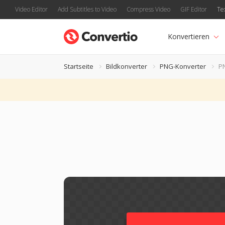
Video Editor
Add Subtitles to Video
Compress Video
GIF Editor
Te
Konvertieren
Startseite
Bildkonverter
PNG-Konverter
P