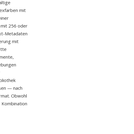
ltige
exfarben mit
einer
l mit 256 oder
ext-Metadaten
erung mit
atte
emente,
iebungen
r
bliothek
esen — nach
ormat. Obwohl
e Kombination