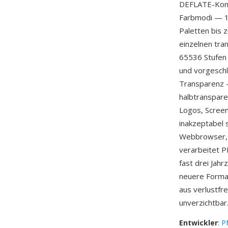
DEFLATE-Kompr
Farbmodi — 1/
Paletten bis 
einzelnen tra
65536 Stufen 
und vorgeschl
Transparenz —
halbtranspare
Logos, Screen
inakzeptabel 
Webbrowser, j
verarbeitet P
fast drei Jahr
neuere Forma
aus verlustfr
unverzichtbar
Entwickler
:
P