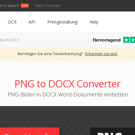
xt to Speech
Video Translator
OCR
API
Preisgestaltung
Help
Hervorragend
NG in DOCX
Benötigen Sie eine Texterkennung?
Erkennen sie text
PNG to DOCX Converter
PNG-Bilder in DOCX Word-Dokumente einbetten