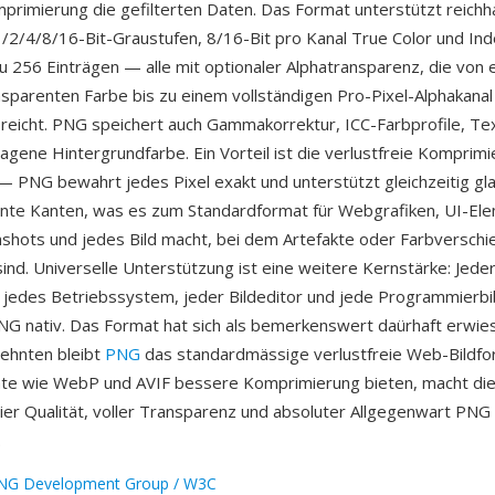
imierung die gefilterten Daten. Das Format unterstützt reichha
2/4/8/16-Bit-Graustufen, 8/16-Bit pro Kanal True Color und Ind
zu 256 Einträgen — alle mit optionaler Alphatransparenz, die von 
nsparenten Farbe bis zu einem vollständigen Pro-Pixel-Alphakana
reicht. PNG speichert auch Gammakorrektur, ICC-Farbprofile, T
agene Hintergrundfarbe. Ein Vorteil ist die verlustfreie Komprimi
 PNG bewahrt jedes Pixel exakt und unterstützt gleichzeitig gl
nte Kanten, was es zum Standardformat für Webgrafiken, UI-El
shots und jedes Bild macht, bei dem Artefakte oder Farbversch
sind. Universelle Unterstützung ist eine weitere Kernstärke: Jede
edes Betriebssystem, jeder Bildeditor und jede Programmierbi
NG nativ. Das Format hat sich als bemerkenswert daürhaft erwi
zehnten bleibt
PNG
das standardmässige verlustfreie Web-Bildf
te wie WebP und AVIF bessere Komprimierung bieten, macht di
eier Qualität, voller Transparenz und absoluter Allgegenwart PNG
.
NG Development Group / W3C