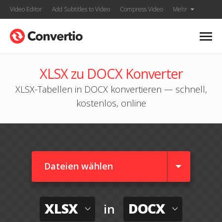
Video Editor
Add Subtitles to Video
Compress Video
Mehr
XLSX zu DOCX Konverter
XLSX-Tabellen in DOCX konvertieren — schnell,
kostenlos, online
Dateien wählen
XLSX
DOCX
in