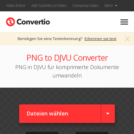
Video Editor
Add Subtitles to Video
Compress Video
Mehr
Benötigen Sie eine Texterkennung?
Erkennen sie text
PNG to DJVU Converter
PNG in DJVU für komprimierte Dokumente
umwandeln
Dateien wählen