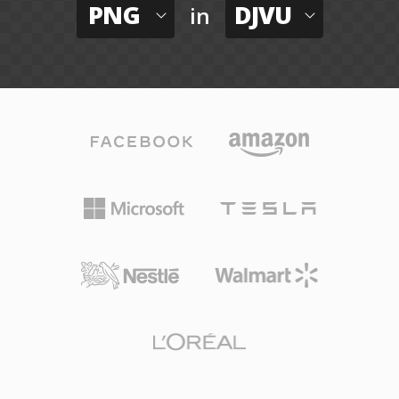
PNG
DJVU
in