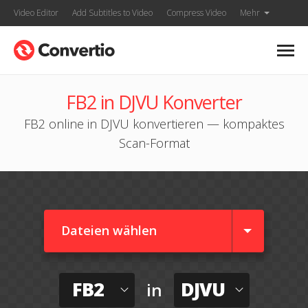
Video Editor
Add Subtitles to Video
Compress Video
Mehr
FB2 in DJVU Konverter
FB2 online in DJVU konvertieren — kompaktes
Scan-Format
Dateien wählen
FB2
DJVU
in