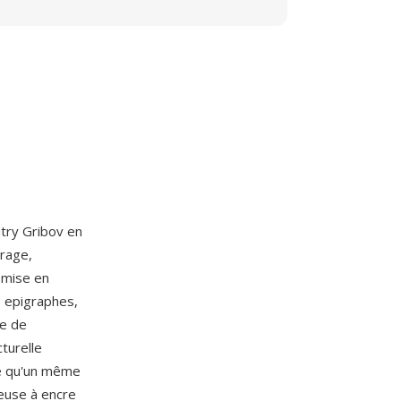
itry Gribov en
vrage,
 mise en
, epigraphes,
ge de
turelle
te qu'un même
seuse à encre