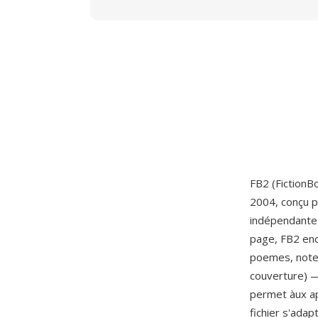
FB2 (FictionB
2004, conçu p
indépendante 
page, FB2 enc
poemes, notes
couverture) 
permet àux ap
fichier s'ada