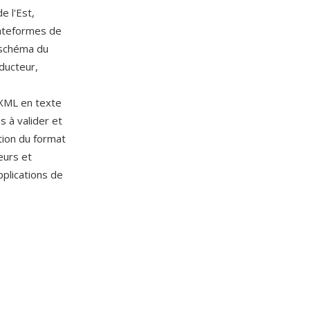
 l'Est,
lateformes de
 schéma du
ducteur,
 XML en texte
s à valider et
tion du format
eurs et
plications de