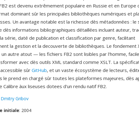
 FB2 est devenu extrêmement populaire en Russie et en Europe de
rmat dominant sûr les principales bibliothèques numériques et p
russes. Un avantage notable est la richesse dès métadonnées : le
 dès informations bibliographiques détaillées incluant auteur, tra
la série, daté de publication et classification par genre, facilitant
ent la gestion et la decouverte de bibliothèques. Le fondement
 un autre atout — les fichiers FB2 sont lisibles par l'homme, facile
nsformer avec dès outils XML standard comme XSLT. La spécifica
 accessible sûr
GitHub
, et un vaste écosystème de lecteurs, édit
s le prend en chargé sûr toutes les plateformes majeures, dès ap
Calibre àux liseuses dotees d'un rendu natif FB2.
:
Dmitry Gribov
e initiale
: 2004