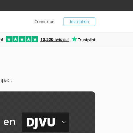
Connexion
Inscription
nt
10,220
avis sur
mpact
DJVU
en