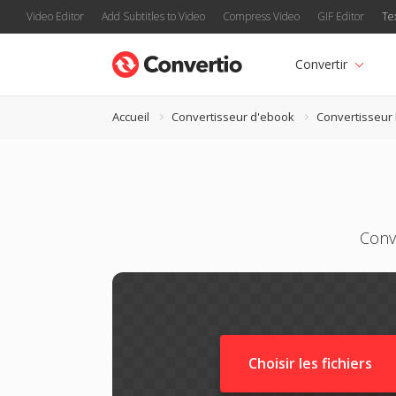
Video Editor
Add Subtitles to Video
Compress Video
GIF Editor
Te
Convertir
Accueil
Convertisseur d'ebook
Convertisseur
Conv
Choisir les fichiers