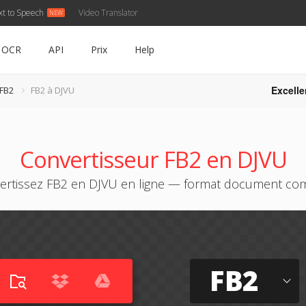
xt to Speech
Video Translator
OCR
API
Prix
Help
Excelle
 FB2
FB2 à DJVU
Convertisseur FB2 en DJVU
ertissez FB2 en DJVU en ligne — format document co
FB2