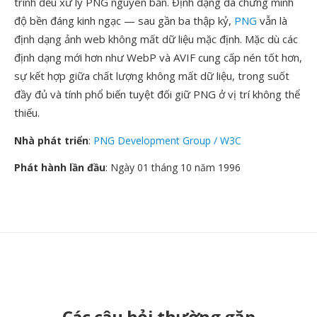
trình đều xử lý PNG nguyên bản. Định dạng đã chứng minh
độ bền đáng kinh ngạc — sau gần ba thập kỷ,
PNG
vẫn là
định dạng ảnh web không mất dữ liệu mặc định. Mặc dù các
định dạng mới hơn như WebP và AVIF cung cấp nén tốt hơn,
sự kết hợp giữa chất lượng không mất dữ liệu, trong suốt
đầy đủ và tính phổ biến tuyệt đối giữ PNG ở vị trí không thể
thiếu.
Nhà phát triển
:
PNG Development Group / W3C
Phát hành lần đầu
: Ngày 01 tháng 10 năm 1996
Các câu hỏi thường gặp