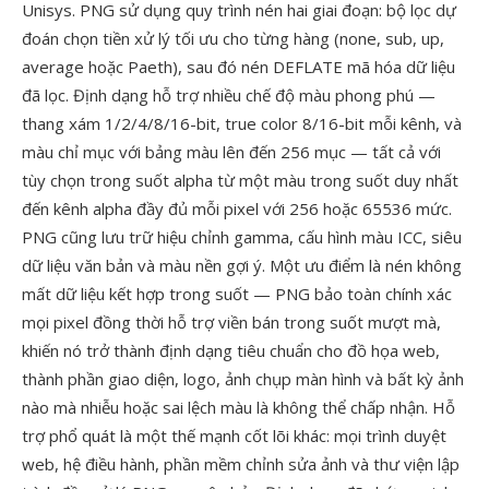
Unisys. PNG sử dụng quy trình nén hai giai đoạn: bộ lọc dự
đoán chọn tiền xử lý tối ưu cho từng hàng (none, sub, up,
average hoặc Paeth), sau đó nén DEFLATE mã hóa dữ liệu
đã lọc. Định dạng hỗ trợ nhiều chế độ màu phong phú —
thang xám 1/2/4/8/16-bit, true color 8/16-bit mỗi kênh, và
màu chỉ mục với bảng màu lên đến 256 mục — tất cả với
tùy chọn trong suốt alpha từ một màu trong suốt duy nhất
đến kênh alpha đầy đủ mỗi pixel với 256 hoặc 65536 mức.
PNG cũng lưu trữ hiệu chỉnh gamma, cấu hình màu ICC, siêu
dữ liệu văn bản và màu nền gợi ý. Một ưu điểm là nén không
mất dữ liệu kết hợp trong suốt — PNG bảo toàn chính xác
mọi pixel đồng thời hỗ trợ viền bán trong suốt mượt mà,
khiến nó trở thành định dạng tiêu chuẩn cho đồ họa web,
thành phần giao diện, logo, ảnh chụp màn hình và bất kỳ ảnh
nào mà nhiễu hoặc sai lệch màu là không thể chấp nhận. Hỗ
trợ phổ quát là một thế mạnh cốt lõi khác: mọi trình duyệt
web, hệ điều hành, phần mềm chỉnh sửa ảnh và thư viện lập