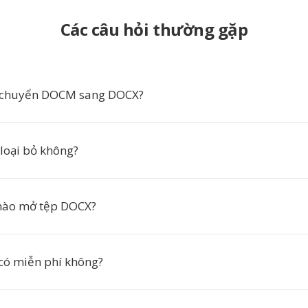
Các câu hỏi thường gặp
n chuyển DOCM sang DOCX?
 loại bỏ không?
ào mở tệp DOCX?
có miễn phí không?