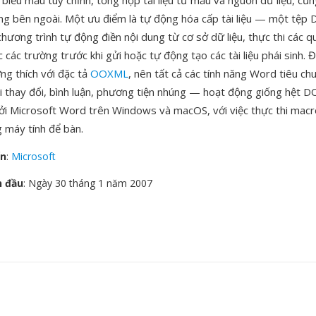
 biểu mẫu tùy chỉnh, tổng hợp tài liệu từ mẫu và nguồn dữ liệu, cũ
ống bên ngoài. Một ưu điểm là tự động hóa cấp tài liệu — một tệp
ương trình tự động điền nội dung từ cơ sở dữ liệu, thực thi các q
 các trường trước khi gửi hoặc tự động tạo các tài liệu phái sinh. 
ng thích với đặc tả
OOXML
, nên tất cả các tính năng Word tiêu ch
i thay đổi, bình luận, phương tiện nhúng — hoạt động giống hệt
ởi Microsoft Word trên Windows và macOS, với việc thực thi macr
 máy tính để bàn.
ển
:
Microsoft
n đầu
: Ngày 30 tháng 1 năm 2007