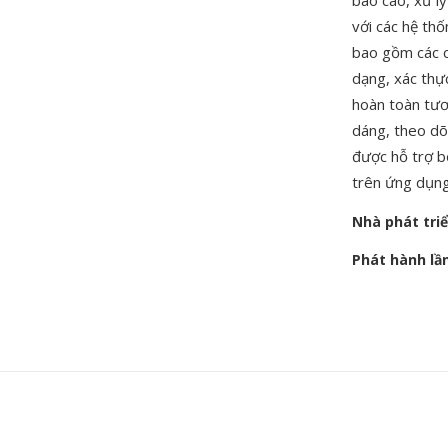
báo cáo, xử lý
với các hệ th
bao gồm các ch
dạng, xác thực
hoàn toàn tươ
dáng, theo dõ
được hỗ trợ b
trên ứng dụng
Nhà phát tri
Phát hành lầ