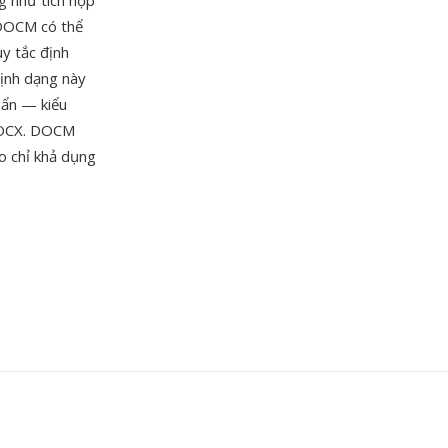
ng như tích hợp
 DOCM có thể
uy tắc định
Định dạng này
uẩn — kiểu
 DOCX. DOCM
o chỉ khả dụng