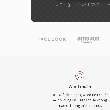
Thả tập tin ở đây. 1 GB Kích thướ
Word chuẩn
DOCX là định dạng Word tiêu chuẩn
— nội dung DOCM sạch sẽ không
macro, tương thích mọi nơi.