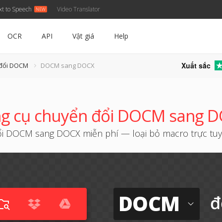
xt to Speech
Video Translator
OCR
API
Vật giá
Help
Xuất sắc
 đổi DOCM
DOCM sang DOCX
g cụ chuyển đổi DOCM sang 
i DOCM sang DOCX miễn phí — loại bỏ macro trực tu
DOCM
đ