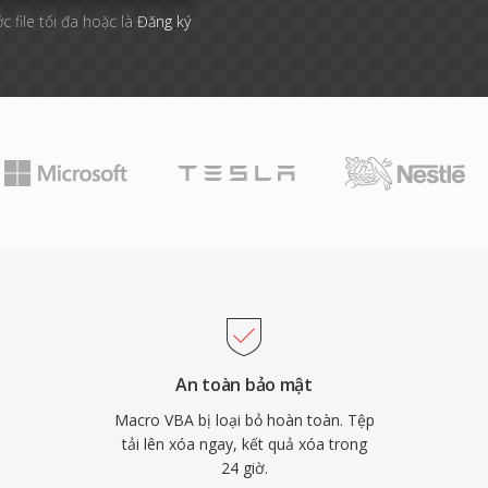
c file tối đa hoặc là
Đăng ký
An toàn bảo mật
Macro VBA bị loại bỏ hoàn toàn. Tệp
tải lên xóa ngay, kết quả xóa trong
24 giờ.