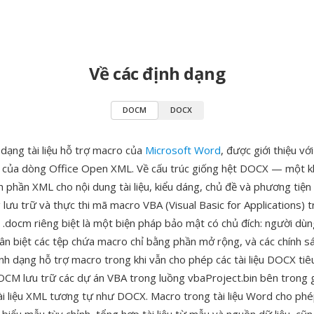
Về các định dạng
DOCM
DOCX
dạng tài liệu hỗ trợ macro của
Microsoft Word
, được giới thiệu vớ
của dòng Office Open XML. Về cấu trúc giống hệt DOCX — một kh
h phần XML cho nội dung tài liệu, kiểu dáng, chủ đề và phương t
lưu trữ và thực thi mã macro VBA (Visual Basic for Applications) tro
.docm riêng biệt là một biện pháp bảo mật có chủ đích: người dùn
hân biệt các tệp chứa macro chỉ bằng phần mở rộng, và các chính 
ịnh dạng hỗ trợ macro trong khi vẫn cho phép các tài liệu DOCX ti
OCM lưu trữ các dự án VBA trong luồng vbaProject.bin bên trong 
tài liệu XML tương tự như DOCX. Macro trong tài liệu Word cho ph