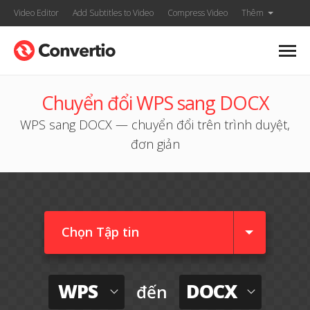
Video Editor
Add Subtitles to Video
Compress Video
Thêm
Chuyển đổi WPS sang DOCX
WPS sang DOCX — chuyển đổi trên trình duyệt,
đơn giản
Chọn Tập tin
WPS
DOCX
đến