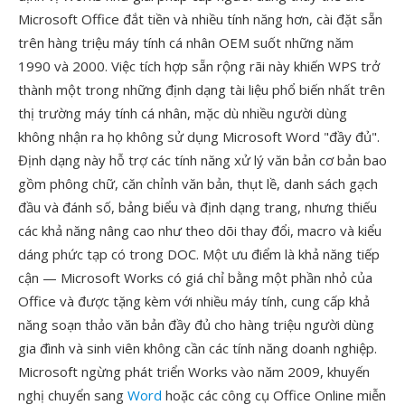
Microsoft Office đắt tiền và nhiều tính năng hơn, cài đặt sẵn
trên hàng triệu máy tính cá nhân OEM suốt những năm
1990 và 2000. Việc tích hợp sẵn rộng rãi này khiến WPS trở
thành một trong những định dạng tài liệu phổ biến nhất trên
thị trường máy tính cá nhân, mặc dù nhiều người dùng
không nhận ra họ không sử dụng Microsoft Word "đầy đủ".
Định dạng này hỗ trợ các tính năng xử lý văn bản cơ bản bao
gồm phông chữ, căn chỉnh văn bản, thụt lề, danh sách gạch
đầu và đánh số, bảng biểu và định dạng trang, nhưng thiếu
các khả năng nâng cao như theo dõi thay đổi, macro và kiểu
dáng phức tạp có trong DOC. Một ưu điểm là khả năng tiếp
cận — Microsoft Works có giá chỉ bằng một phần nhỏ của
Office và được tặng kèm với nhiều máy tính, cung cấp khả
năng soạn thảo văn bản đầy đủ cho hàng triệu người dùng
gia đình và sinh viên không cần các tính năng doanh nghiệp.
Microsoft ngừng phát triển Works vào năm 2009, khuyến
nghị chuyển sang
Word
hoặc các công cụ Office Online miễn