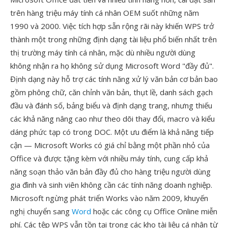
trên hàng triệu máy tính cá nhân OEM suốt những năm
1990 và 2000. Việc tích hợp sẵn rộng rãi này khiến WPS trở
thành một trong những định dạng tài liệu phổ biến nhất trên
thị trường máy tính cá nhân, mặc dù nhiều người dùng
không nhận ra họ không sử dụng Microsoft Word "đầy đủ".
Định dạng này hỗ trợ các tính năng xử lý văn bản cơ bản bao
gồm phông chữ, căn chỉnh văn bản, thụt lề, danh sách gạch
đầu và đánh số, bảng biểu và định dạng trang, nhưng thiếu
các khả năng nâng cao như theo dõi thay đổi, macro và kiểu
dáng phức tạp có trong DOC. Một ưu điểm là khả năng tiếp
cận — Microsoft Works có giá chỉ bằng một phần nhỏ của
Office và được tặng kèm với nhiều máy tính, cung cấp khả
năng soạn thảo văn bản đầy đủ cho hàng triệu người dùng
gia đình và sinh viên không cần các tính năng doanh nghiệp.
Microsoft ngừng phát triển Works vào năm 2009, khuyến
nghị chuyển sang
Word
hoặc các công cụ Office Online miễn
phí. Các tệp WPS vẫn tồn tại trong các kho tài liệu cá nhân từ