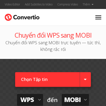
Video Editor
Add Subtitles to Video
Compress Video
Thêm
Chuyển đổi WPS sang MOBI
Chuyển đổi WPS sang MOBI trực tuyến — tức thì,
không rắc rối
Chọn Tập tin
WPS
MOBI
đến