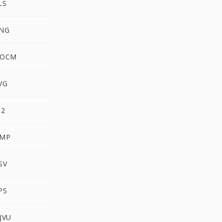
LS
PNG
DOCM
VG
P2
BMP
SV
PS
JVU