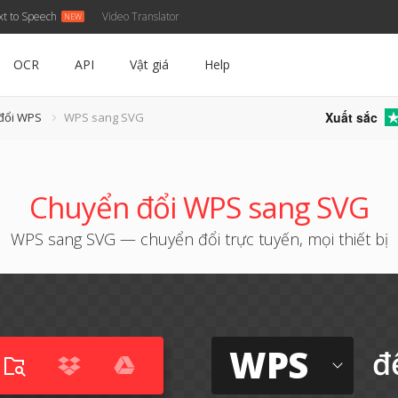
xt to Speech
Video Translator
OCR
API
Vật giá
Help
Xuất sắc
đổi WPS
WPS sang SVG
Chuyển đổi WPS sang SVG
WPS sang SVG — chuyển đổi trực tuyến, mọi thiết bị
WPS
đ