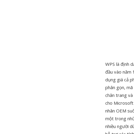
WPS là định dạ
đầu vào năm 1
dụng giá cả ph
phân gọn, mã 
chân trang và
cho Microsoft 
nhân OEM suốt
một trong nhữ
nhiều người d