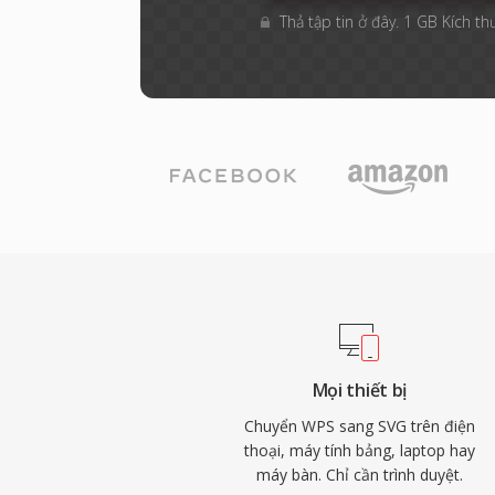
Thả tập tin ở đây. 1 GB Kích th
Mọi thiết bị
Chuyển WPS sang SVG trên điện
thoại, máy tính bảng, laptop hay
máy bàn. Chỉ cần trình duyệt.