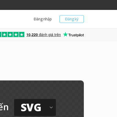
Đăng nhập
Đăng ký
10,220
đánh giá trên
SVG
ến