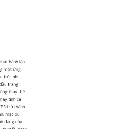
phát hành lần
ong một ứng
u trúc nhị
đầu trang,
dùng thay thế
 máy tính cá
WPS trở thành
ân, mặc dù
nh dạng này