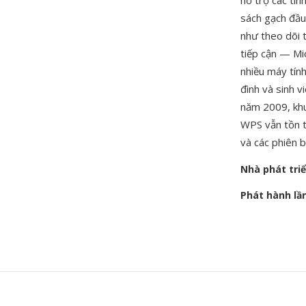
hỗ trợ các tí
sách gạch đầu
như theo dõi 
tiếp cận — Mi
nhiều máy tín
đình và sinh 
năm 2009, kh
WPS vẫn tồn tạ
và các phiên b
Nhà phát tri
Phát hành lầ