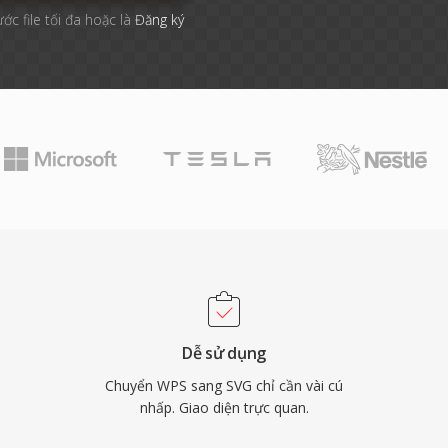
ước file tối đa hoặc là
Đăng ký
Dễ sử dụng
Chuyển WPS sang SVG chỉ cần vài cú
nhấp. Giao diện trực quan.