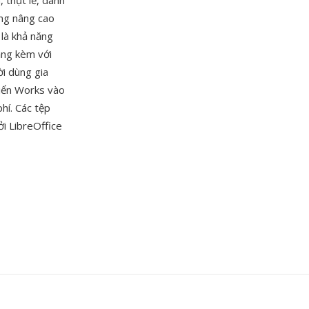
 thụt lề, danh
ăng nâng cao
là khả năng
ặng kèm với
ời dùng gia
riển Works vào
hí. Các tệp
ởi LibreOffice