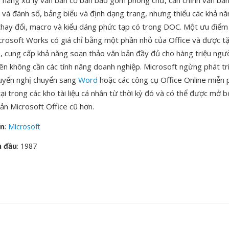
nh năng xử lý văn bản cơ bản bao gồm phông chữ, căn chỉnh văn bản,
 và đánh số, bảng biểu và định dạng trang, nhưng thiếu các khả n
thay đổi, macro và kiểu dáng phức tạp có trong DOC. Một ưu điểm 
crosoft Works có giá chỉ bằng một phần nhỏ của Office và được t
h, cung cấp khả năng soạn thảo văn bản đầy đủ cho hàng triệu ngư
viên không cần các tính năng doanh nghiệp. Microsoft ngừng phát t
uyến nghị chuyển sang
Word
hoặc các công cụ Office Online miễn p
i trong các kho tài liệu cá nhân từ thời kỳ đó và có thể được mở b
ản Microsoft Office cũ hơn.
ển
:
Microsoft
n đầu
: 1987