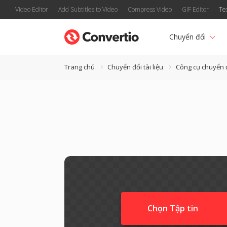
Video Editor
Add Subtitles to Video
Compress Video
GIF Editor
Te
Chuyển đổi
Trang chủ
Chuyển đổi tài liệu
Công cụ chuyển 
Chọn Tập tin