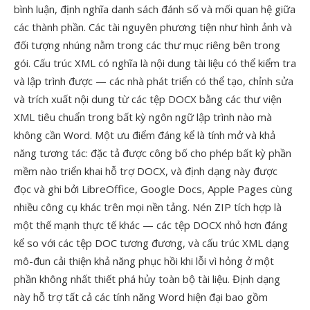
bình luận, định nghĩa danh sách đánh số và mối quan hệ giữa
các thành phần. Các tài nguyên phương tiện như hình ảnh và
đối tượng nhúng nằm trong các thư mục riêng bên trong
gói. Cấu trúc XML có nghĩa là nội dung tài liệu có thể kiểm tra
và lập trình được — các nhà phát triển có thể tạo, chỉnh sửa
và trích xuất nội dung từ các tệp DOCX bằng các thư viện
XML tiêu chuẩn trong bất kỳ ngôn ngữ lập trình nào mà
không cần Word. Một ưu điểm đáng kể là tính mở và khả
năng tương tác: đặc tả được công bố cho phép bất kỳ phần
mềm nào triển khai hỗ trợ DOCX, và định dạng này được
đọc và ghi bởi LibreOffice, Google Docs, Apple Pages cùng
nhiều công cụ khác trên mọi nền tảng. Nén ZIP tích hợp là
một thế mạnh thực tế khác — các tệp DOCX nhỏ hơn đáng
kể so với các tệp DOC tương đương, và cấu trúc XML dạng
mô-đun cải thiện khả năng phục hồi khi lỗi vì hỏng ở một
phần không nhất thiết phá hủy toàn bộ tài liệu. Định dạng
này hỗ trợ tất cả các tính năng Word hiện đại bao gồm