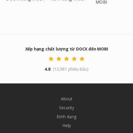
MOBI
Xếp hạng chất lượng từ DOCX đến MOBI
4.8
(13,981 phiếu bầu)
About
Security
Định dạng
Help