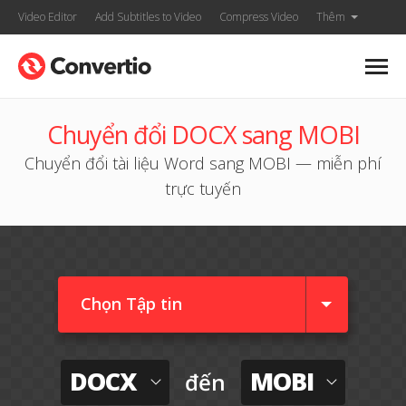
Video Editor
Add Subtitles to Video
Compress Video
Thêm
Chuyển đổi DOCX sang MOBI
Chuyển đổi tài liệu Word sang MOBI — miễn phí
trực tuyến
Chọn Tập tin
DOCX
MOBI
đến