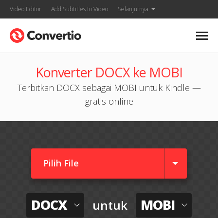
Video Editor
Add Subtitles to Video
Selanjutnya
Konverter DOCX ke MOBI
Terbitkan DOCX sebagai MOBI untuk Kindle —
gratis online
Pilih File
DOCX
MOBI
untuk