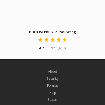
DOCX ke PDB kualitas rating
4.7
(Suara 1,618)
About
Security
Format
Help
Status