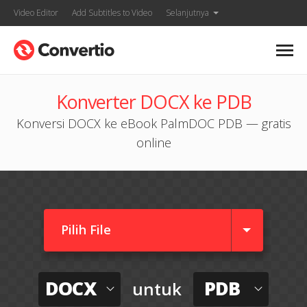
Video Editor
Add Subtitles to Video
Selanjutnya
Konverter DOCX ke PDB
Konversi DOCX ke eBook PalmDOC PDB — gratis
online
Pilih File
DOCX
PDB
untuk