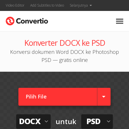
Video Editor
Add Subtitles to Video
Selanjutnya
Konverter DOCX ke PSD
Konversi dokumen Word DOCX ke Photoshop
PSD — gratis online
Pilih File
DOCX
PSD
untuk