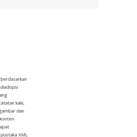
 berdasarkan
diadopsi
yang
atatan kaki,
 gambar dan
 konten
apat
 pustaka XML