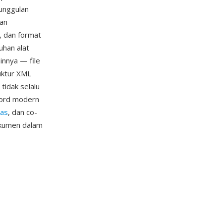
unggulan
kan
 dan format
uhan alat
innya — file
ruktur XML
tidak selalu
Word modern
tas
, dan co-
dokumen dalam