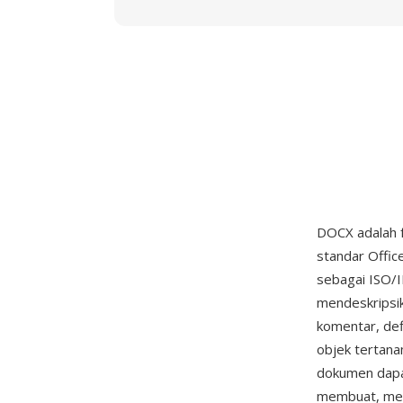
DOCX adalah 
standar Offi
sebagai ISO/I
mendeskripsik
komentar, def
objek tertana
dokumen dapa
membuat, mem