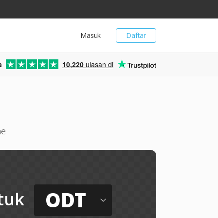
Masuk
Daftar
a
10,220
ulasan di
ne
ODT
tuk