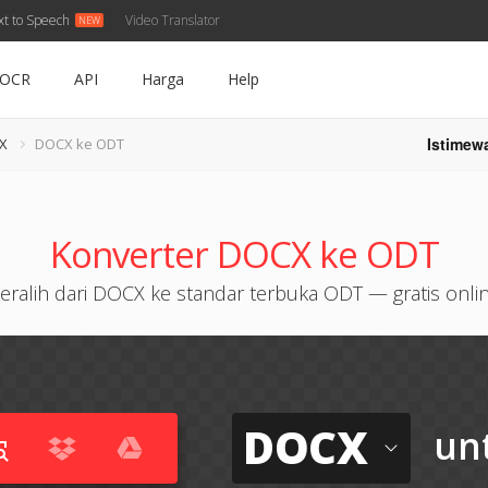
xt to Speech
Video Translator
OCR
API
Harga
Help
Istimew
X
DOCX ke ODT
Konverter DOCX ke ODT
eralih dari DOCX ke standar terbuka ODT — gratis onli
DOCX
un