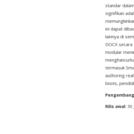
standar dala
signifikan ada
memungkinkan
ini dapat diba
lainnya di se
DOCX secara s
modular menin
menghancurka
termasuk Smar
authoring rea
bisnis, pendi
Pengemban
Rilis awal
: 30