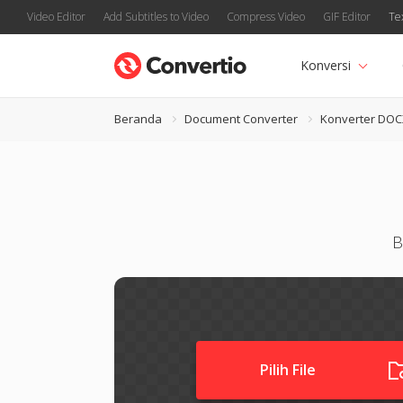
Video Editor
Add Subtitles to Video
Compress Video
GIF Editor
Te
Konversi
Beranda
Document Converter
Konverter DOC
B
Pilih File