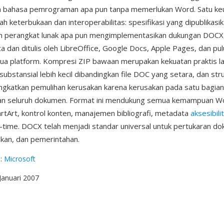
m bahasa pemrograman apa pun tanpa memerlukan Word. Satu ke
lah keterbukaan dan interoperabilitas: spesifikasi yang dipublikasi
 perangkat lunak apa pun mengimplementasikan dukungan DOCX,
ca dan ditulis oleh LibreOffice, Google Docs, Apple Pages, dan pul
mua platform. Kompresi ZIP bawaan merupakan kekuatan praktis la
ubstansial lebih kecil dibandingkan file DOC yang setara, dan st
gkatkan pemulihan kerusakan karena kerusakan pada satu bagian 
n seluruh dokumen. Format ini mendukung semua kemampuan 
tArt, kontrol konten, manajemen bibliografi, metadata
aksesibili
l-time. DOCX telah menjadi standar universal untuk pertukaran 
dikan, dan pemerintahan.
g
:
Microsoft
 Januari 2007