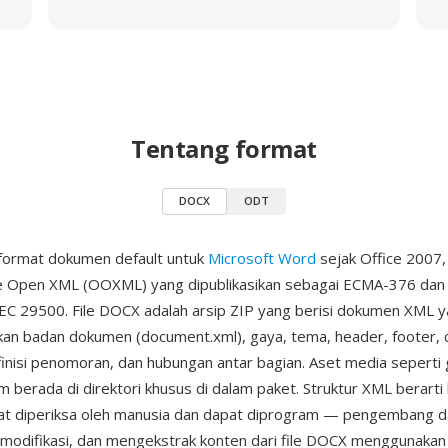
Tentang format
DOCX
ODT
format dokumen default untuk
Microsoft Word
sejak Office 2007,
ce Open XML (OOXML) yang dipublikasikan sebagai ECMA-376 dan 
EC 29500. File DOCX adalah arsip ZIP yang berisi dokumen XML 
an badan dokumen (document.xml), gaya, tema, header, footer, c
inisi penomoran, dan hubungan antar bagian. Aset media seperti
m berada di direktori khusus di dalam paket. Struktur XML berarti
t diperiksa oleh manusia dan dapat diprogram — pengembang d
odifikasi, dan mengekstrak konten dari file DOCX menggunakan