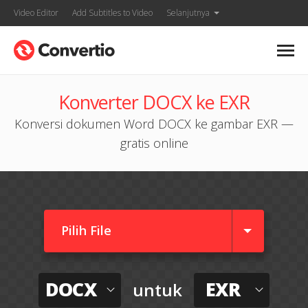
Video Editor
Add Subtitles to Video
Selanjutnya
Konverter DOCX ke EXR
Konversi dokumen Word DOCX ke gambar EXR —
gratis online
Pilih File
DOCX
EXR
untuk