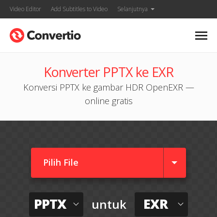
Video Editor
Add Subtitles to Video
Selanjutnya
Konverter PPTX ke EXR
Konversi PPTX ke gambar HDR OpenEXR —
online gratis
Pilih File
PPTX
EXR
untuk