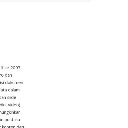
ffice 2007,
76 dan
risi dokumen
data dalam
dan slide
io, video)
mungkinkan
an pustaka
konten dari