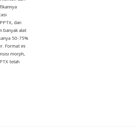
ifikannya
asi
 PPTX, dan
n banyak alat
asanya 50-75%
r. Format ini
nsisi morph,
PTX telah