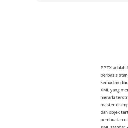
PPTX adalah f
berbasis sta
kemudian diad
XML yang mend
hierarki terst
master disimp
dan objek ter
pembuatan da
XML standar 