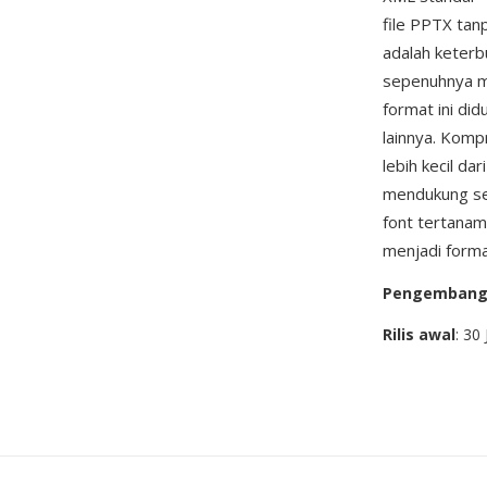
file PPTX tan
adalah keterbu
sepenuhnya m
format ini di
lainnya. Komp
lebih kecil da
mendukung se
font tertanam
menjadi forma
Pengemban
Rilis awal
: 30