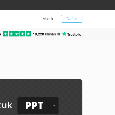
Masuk
Daftar
a
10,220
ulasan di
PPT
tuk