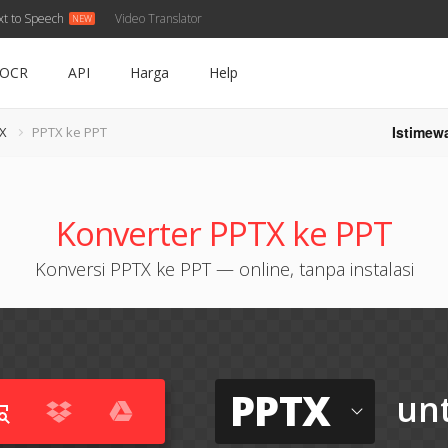
xt to Speech
Video Translator
OCR
API
Harga
Help
Istimew
TX
PPTX ke PPT
Konverter PPTX ke PPT
Konversi PPTX ke PPT — online, tanpa instalasi
PPTX
un