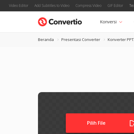
Video Editor
Add Subtitles to Video
Compress Video
GIF Editor
Te
Konversi
Beranda
Presentasi Converter
Konverter PP
Pilih File