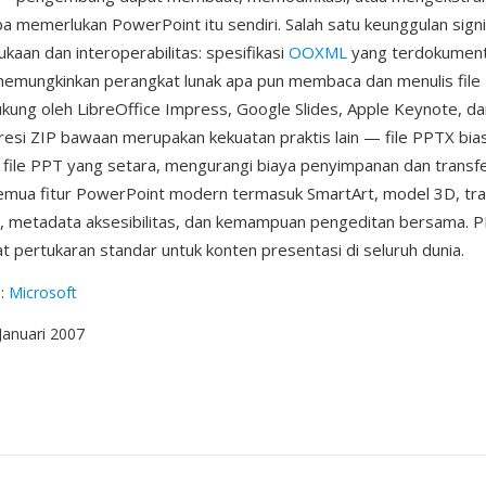
pa memerlukan PowerPoint itu sendiri. Salah satu keunggulan sign
kaan dan interoperabilitas: spesifikasi
OOXML
yang terdokument
emungkinkan perangkat lunak apa pun membaca dan menulis file
dukung oleh LibreOffice Impress, Google Slides, Apple Keynote, da
resi ZIP bawaan merupakan kekuatan praktis lain — file PPTX bi
ri file PPT yang setara, mengurangi biaya penyimpanan dan transfe
mua fitur PowerPoint modern termasuk SmartArt, model 3D, tra
, metadata aksesibilitas, dan kemampuan pengeditan bersama. P
t pertukaran standar untuk konten presentasi di seluruh dunia.
g
:
Microsoft
 Januari 2007