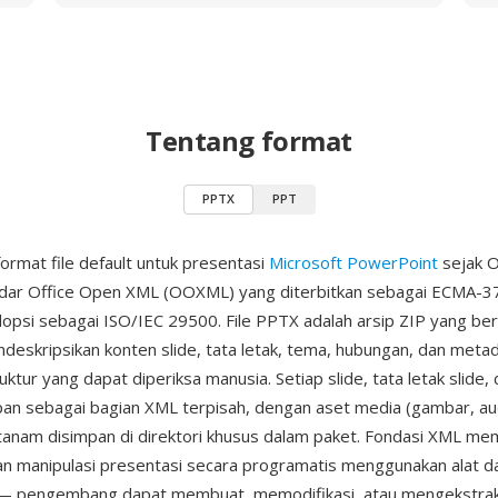
Tentang format
PPTX
PPT
ormat file default untuk presentasi
Microsoft PowerPoint
sejak O
ndar Office Open XML (OOXML) yang diterbitkan sebagai ECMA-3
opsi sebagai ISO/IEC 29500. File PPTX adalah arsip ZIP yang be
eskripsikan konten slide, tata letak, tema, hubungan, dan meta
ruktur yang dapat diperiksa manusia. Setiap slide, tata letak slide, 
an sebagai bagian XML terpisah, dengan aset media (gambar, aud
tanam disimpan di direktori khusus dalam paket. Fondasi XML me
n manipulasi presentasi secara programatis menggunakan alat d
— pengembang dapat membuat, memodifikasi, atau mengekstrak 