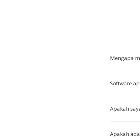
Mengapa me
Software a
Apakah saya
Apakah ada