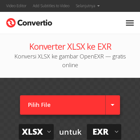
Video Editor
Add Subtitles to Video
Selanjutnya
Konverter XLSX ke EXR
Konversi XLSX ke gambar OpenEXR — gratis
online
Pilih File
XLSX
EXR
untuk