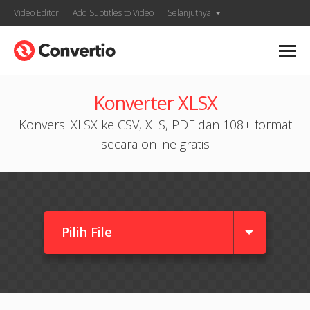
Video Editor
Add Subtitles to Video
Selanjutnya
Konverter XLSX
Konversi XLSX ke CSV, XLS, PDF dan 108+ format
secara online gratis
Pilih File