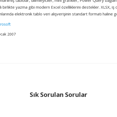
dırılmış tablolar, dilimleyiciler, mini grafikler, Power Query bağlant
 birlikte yazma gibi modern Excel özelliklerini destekler. XLSX, iş d
arında elektronik tablo veri alışverişinin standart formatı haline ge
rosoft
Ocak 2007
Sık Sorulan Sorular