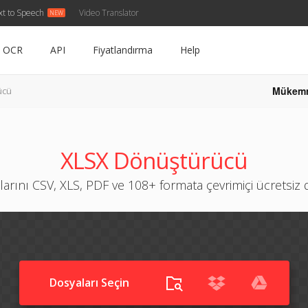
xt to Speech
Video Translator
OCR
API
Fiyatlandırma
Help
Mükem
ücü
XLSX Dönüştürücü
arını CSV, XLS, PDF ve 108+ formata çevrimiçi ücretsi
Dosyaları Seçin