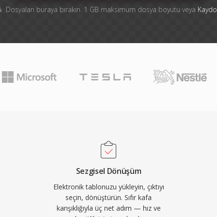
Dosyaları buraya bırakın. 1 GB maksimum dosya boyutu veya
Kaydo
Sezgisel Dönüşüm
Elektronik tablonuzu yükleyin, çıktıyı
seçin, dönüştürün. Sıfır kafa
karışıklığıyla üç net adım — hız ve