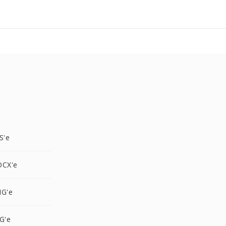
S'e
OCX'e
NG'e
G'e