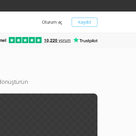
Oturum aç
Kaydol
mel
10,220
yorum
z dönüştürün