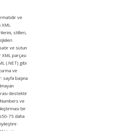
ormatıdır ve
n XML
rini, stilleri,
şkileri
 satır ve sütun
ir XML parçası
ML (.NET) gibi
şturma ve
r: sayfa başına
olmayan
arası destektir
e Numbers ve
kıştırması bir
n %50-75 daha
leştirir.