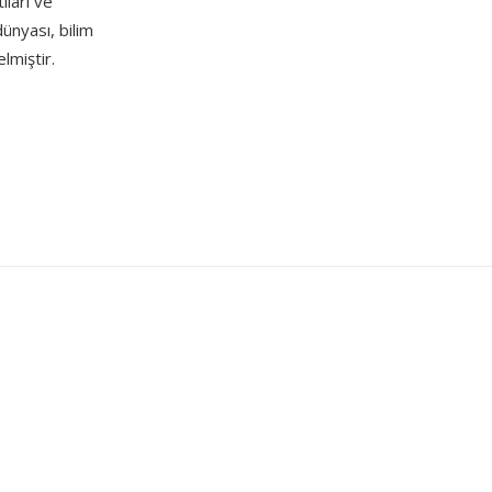
ıları ve
ünyası, bilim
lmiştir.