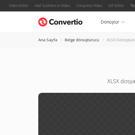
Video Editor
Add Subtitles to Video
Compress Video
GIF Editor
Te
Dönüştür
Ana Sayfa
Belge dönüştürücü
XLSX Dönüştür
XLSX dosyal