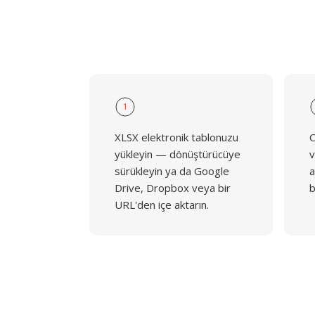
1
XLSX elektronik tablonuzu
C
yükleyin — dönüştürücüye
v
sürükleyin ya da Google
a
Drive, Dropbox veya bir
b
URL'den içe aktarın.