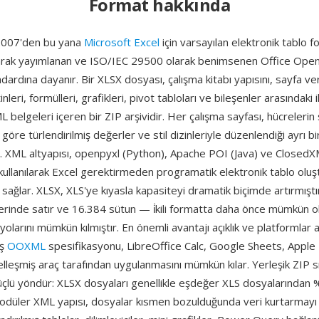
Format hakkında
2007'den bu yana
Microsoft Excel
için varsayılan elektronik tablo f
rak yayımlanan ve ISO/IEC 29500 olarak benimsenen Office Ope
rdına dayanır. Bir XLSX dosyası, çalışma kitabı yapısını, sayfa verile
nleri, formülleri, grafikleri, pivot tabloları ve bileşenler arasındaki ili
 belgeleri içeren bir ZIP arşividir. Her çalışma sayfası, hücrelerin
 göre türlendirilmiş değerler ve stil dizinleriyle düzenlendiği ayrı b
r. XML altyapısı, openpyxl (Python), Apache POI (Java) ve ClosedX
kullanılarak Excel gerektirmeden programatik elektronik tablo olu
 sağlar. XLSX, XLS'ye kıyasla kapasiteyi dramatik biçimde artırmıştı
erinde satır ve 16.384 sütun — i̇kili formatta daha önce mümkün 
yolarını mümkün kılmıştır. En önemli avantajı açıklık ve platformlar 
iş
OOXML
spesifikasyonu, LibreOffice Calc, Google Sheets, Appl
lleşmiş araç tarafından uygulanmasını mümkün kılar. Yerleşik ZIP sı
güçlü yöndür: XLSX dosyaları genellikle eşdeğer XLS dosyalarında
düler XML yapısı, dosyalar kısmen bozulduğunda veri kurtarmayı iyi