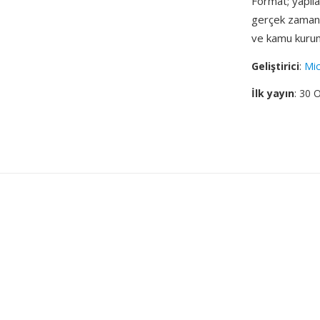
Format; yapılan
gerçek zamanlı
ve kamu kuruml
Geliştirici
:
Mic
İlk yayın
: 30 