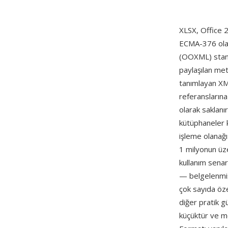
XLSX, Office 
ECMA-376 ola
(OOXML) standa
paylaşılan meti
tanımlayan XML
referanslarına
olarak saklanı
kütüphaneler 
işleme olanağı
1 milyonun üz
kullanım senar
— belgelenm
çok sayıda öze
diğer pratik 
küçüktür ve mo