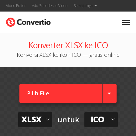
Video Editor
Add Subtitles to Video
Selanjutnya
Konverter XLSX ke ICO
Konversi XLSX ke ikon ICO — gratis online
Pilih File
XLSX
ICO
untuk