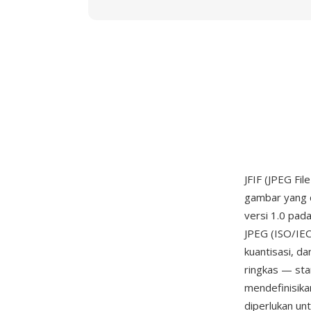
JFIF (JPEG Fi
gambar yang 
versi 1.0 pad
JPEG (ISO/IEC
kuantisasi, d
ringkas — stan
mendefinisik
diperlukan unt