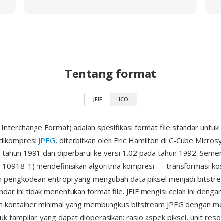
Tentang format
JFIF
ICO
le Interchange Format) adalah spesifikasi format file standar unt
dikompresi
JPEG
, diterbitkan oleh Eric Hamilton di C-Cube Micro
a tahun 1991 dan diperbarui ke versi 1.02 pada tahun 1992. Seme
 10918-1) mendefinisikan algoritma kompresi — transformasi kosi
an pengkodean entropi yang mengubah data piksel menjadi bitstr
dar ini tidak menentukan format file. JFIF mengisi celah ini denga
an kontainer minimal yang membungkus bitstream JPEG dengan m
uk tampilan yang dapat dioperasikan: rasio aspek piksel, unit reso