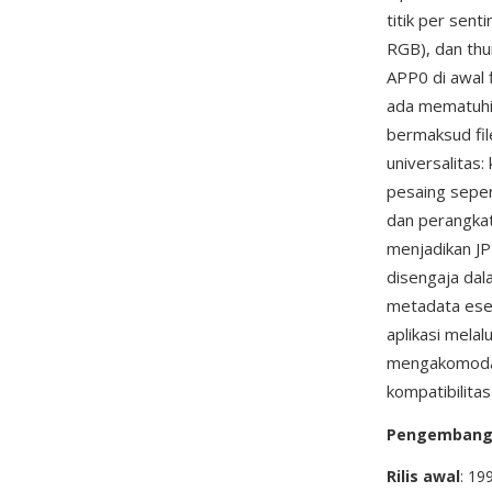
titik per sen
RGB), dan thu
APP0 di awal f
ada mematuhi 
bermaksud fil
universalitas
pesaing sepert
dan perangkat
menjadikan JP
disengaja dal
metadata esen
aplikasi mela
mengakomodas
kompatibilita
Pengemban
Rilis awal
: 19