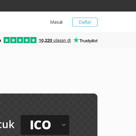
Masuk
Daftar
a
10,220
ulasan di
ICO
tuk