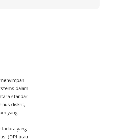
uk menyimpan
systems dalam
ntara standar
nus diskrit,
eam yang
n
etadata yang
lusi (DPI atau