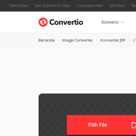
Video Editor
Add Subtitles to Video
Compress Video
GIF Editor
Te
Konversi
Beranda
Image Converter
Konverter JFIF
J
Pilih File