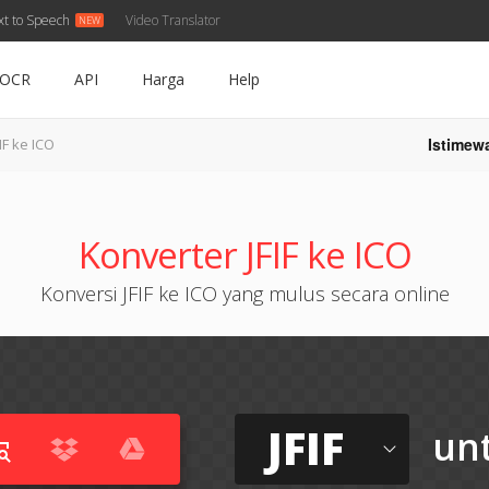
xt to Speech
Video Translator
OCR
API
Harga
Help
Istimew
FIF ke ICO
Konverter JFIF ke ICO
Konversi JFIF ke ICO yang mulus secara online
JFIF
un