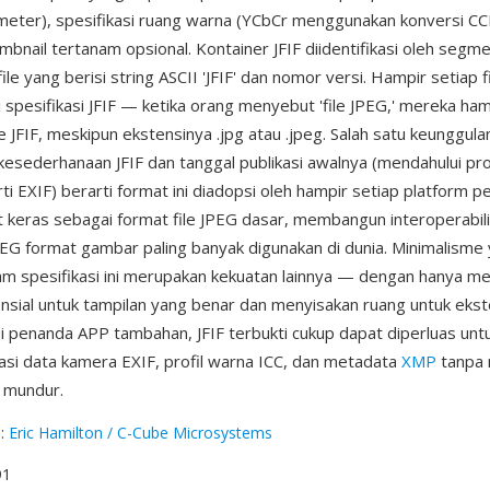
timeter), spesifikasi ruang warna (YCbCr menggunakan konversi CC
mbnail tertanam opsional. Kontainer JFIF diidentifikasi oleh seg
ile yang berisi string ASCII 'JFIF' dan nomor versi. Hampir setiap 
spesifikasi JFIF — ketika orang menyebut 'file JPEG,' mereka ham
e JFIF, meskipun ekstensinya .jpg atau .jpeg. Salah satu keunggul
: kesederhanaan JFIF dan tanggal publikasi awalnya (mendahului pr
i EXIF) berarti format ini diadopsi oleh hampir setiap platform p
 keras sebagai format file JPEG dasar, membangun interoperabil
EG format gambar paling banyak digunakan di dunia. Minimalisme
am spesifikasi ini merupakan kekuatan lainnya — dengan hanya me
sial untuk tampilan yang benar dan menyisakan ruang untuk ekste
lui penanda APP tambahan, JFIF terbukti cukup dapat diperluas unt
i data kamera EXIF, profil warna ICC, dan metadata
XMP
tanpa 
s mundur.
g
:
Eric Hamilton / C-Cube Microsystems
91