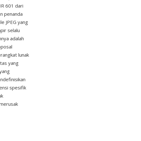
IR 601 dari
men penanda
file JPEG yang
pir selalu
annya adalah
oposal
erangkat lunak
itas yang
 yang
ndefinisikan
nsi spesifik
uk
merusak