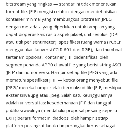
bitstream yang ringkas — standar ini tidak menentukan
format file. JFIF mengisi celah ini dengan mendefinisikan
kontainer minimal yang membungkus bitstream JPEG
dengan metadata yang diperlukan untuk tampilan yang
dapat dioperasikan: rasio aspek piksel, unit resolusi (DPI
atau titik per sentimeter), spesifikasi ruang warna (YCbCr
menggunakan konversi CCIR 601 dari RGB), dan thumbnail
tertanam opsional. Kontainer JFIF diidentifikasi oleh
segmen penanda APP0 di awal file yang berisi string ASCII
'JFIF' dan nomor versi. Hampir setiap file JPEG yang ada
mematuhi spesifikasi JFIF — ketika orang menyebut 'file
JPEG,' mereka hampir selalu bermaksud file JFIF, meskipun
ekstensinya .jpg atau .jpeg. Salah satu keunggulannya
adalah universalitas: kesederhanaan JFIF dan tanggal
publikasi awalnya (mendahului proposal pesaing seperti
EXIF) berarti format ini diadopsi oleh hampir setiap
platform perangkat lunak dan perangkat keras sebagai