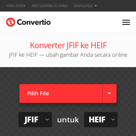
Video Editor
Add Subtitles to Video
Selanjutnya
Konverter JFIF ke HEIF
JFIF ke HEIF — ubah gambar Anda secara online
Pilih File
JFIF
HEIF
untuk