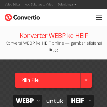
Video Editor
Add Subtitles to Video
Selanjutnya
Konverter WEBP ke HEIF
Konversi WEBP ke HEIF online — gambar efisiensi
tinggi
Pilih File
WEBP
HEIF
untuk