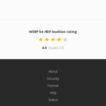
WEBP ke HEIF kualitas rating
4.0
(Suara 27)
About
Security
Format
Help
Status