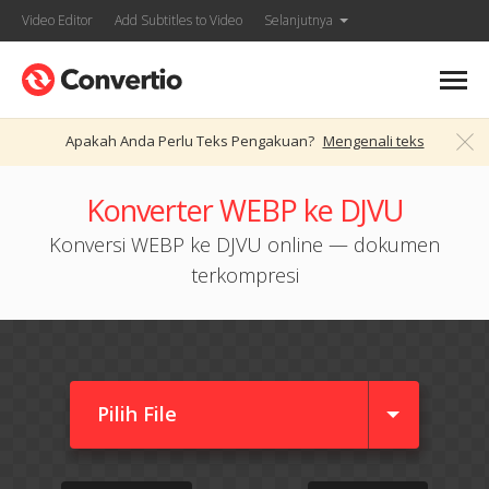
Video Editor
Add Subtitles to Video
Selanjutnya
Apakah Anda Perlu Teks Pengakuan?
Mengenali teks
Konverter WEBP ke DJVU
Konversi WEBP ke DJVU online — dokumen
terkompresi
Pilih File