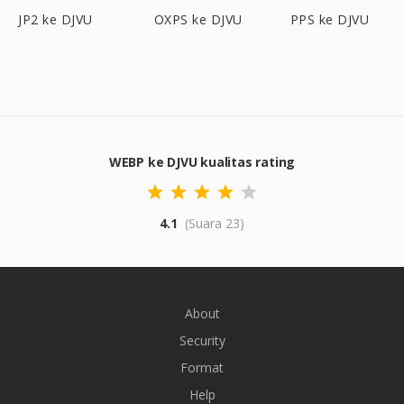
JP2 ke DJVU
OXPS ke DJVU
PPS ke DJVU
WEBP ke DJVU kualitas rating
4.1
(Suara 23)
About
Security
Format
Help