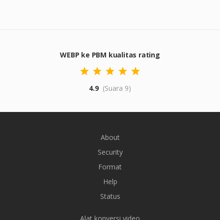
WEBP ke PBM kualitas rating
4.9
(Suara 9)
About
Security
Format
Help
Status
Alat konversi video