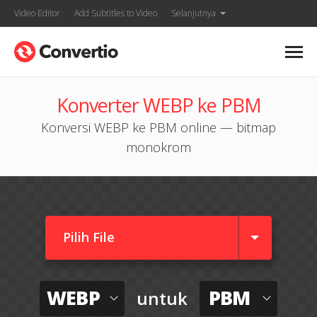
Video Editor
Add Subtitles to Video
Selanjutnya
Konverter WEBP ke PBM
Konversi WEBP ke PBM online — bitmap
monokrom
Pilih File
WEBP
PBM
untuk