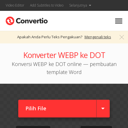
Video Editor
Add Subtitles to Video
Selanjutnya
Apakah Anda Perlu Teks Pengakuan?
Mengenali teks
Konverter WEBP ke DOT
Konversi WEBP ke DOT online — pembuatan
template Word
Pilih File