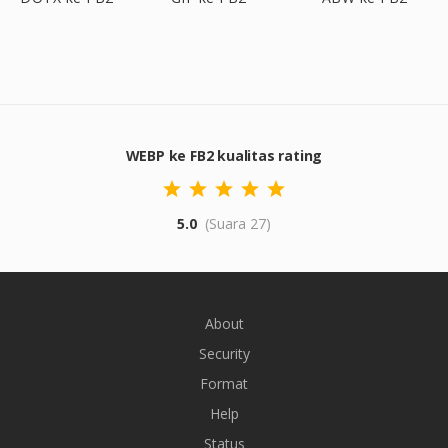
WEBP ke FB2 kualitas rating
5.0
(Suara 27)
About
Security
Format
Help
Status