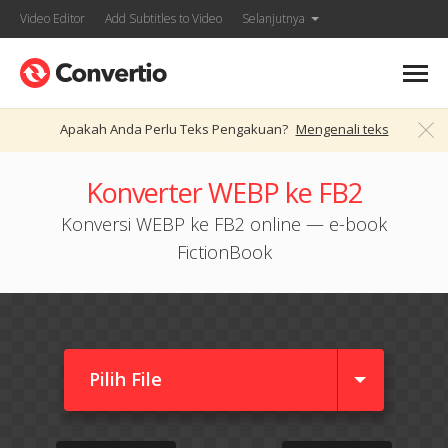
Video Editor
Add Subtitles to Video
Selanjutnya
Apakah Anda Perlu Teks Pengakuan?
Mengenali teks
Konverter WEBP ke FB2
Konversi WEBP ke FB2 online — e-book
FictionBook
Pilih File