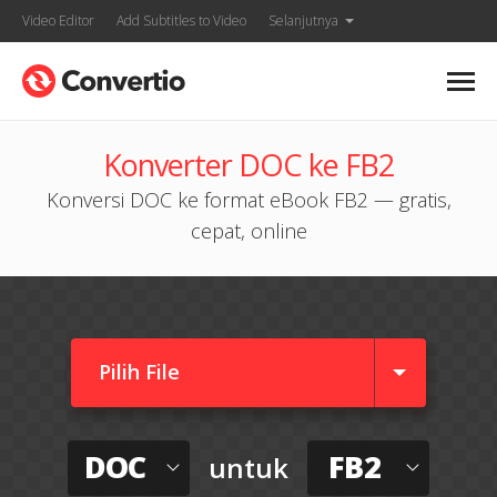
Video Editor
Add Subtitles to Video
Selanjutnya
Konverter DOC ke FB2
Konversi DOC ke format eBook FB2 — gratis,
cepat, online
Pilih File
DOC
FB2
untuk