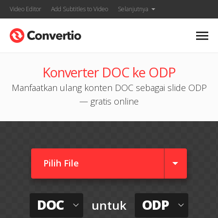
Video Editor
Add Subtitles to Video
Selanjutnya
Konverter DOC ke ODP
Manfaatkan ulang konten DOC sebagai slide ODP
— gratis online
Pilih File
DOC
ODP
untuk