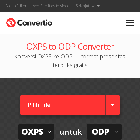
Video Editor
Add Subtitles to Video
Selanjutnya
OXPS to ODP Converter
Konversi OXPS ke ODP — format presentasi
terbuka gratis
Pilih File
OXPS
ODP
untuk