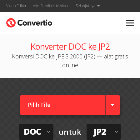
Video Editor
Add Subtitles to Video
Selanjutnya
Konverter DOC ke JP2
Konversi DOC ke JPEG 2000 (JP2) — alat gratis
online
Pilih File
DOC
JP2
untuk