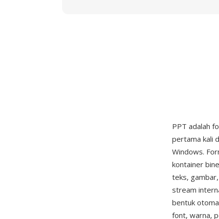
PPT adalah fo
pertama kali 
Windows. For
kontainer bin
teks, gambar,
stream interna
bentuk otomat
font, warna, p