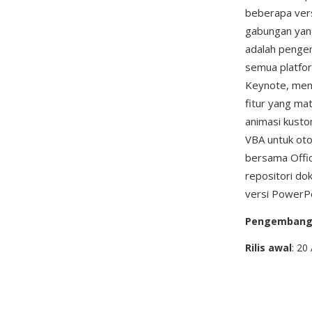
beberapa ver
gabungan yang
adalah pengen
semua platfor
Keynote, menj
fitur yang ma
animasi kusto
VBA untuk ot
bersama Offic
repositori do
versi PowerPo
Pengemban
Rilis awal
: 20