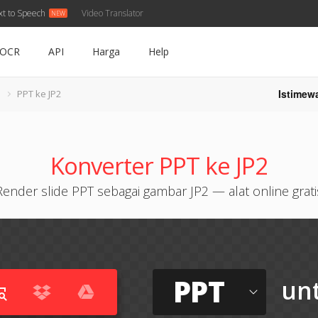
xt to Speech
Video Translator
OCR
API
Harga
Help
Istimew
PPT ke JP2
Konverter PPT ke JP2
Render slide PPT sebagai gambar JP2 — alat online grati
PPT
un