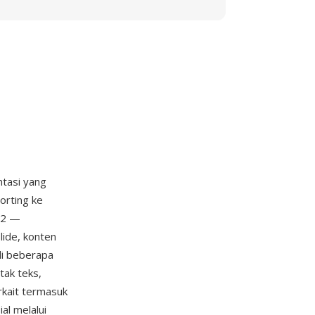
ntasi yang
orting ke
E2 —
lide, konten
 di beberapa
tak teks,
rkait termasuk
al melalui