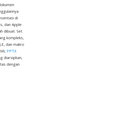
 dokumen
nggulannya
esentasi di
es, dan Apple
h dibuat. Set
yang kompleks,
LE, dan makro
 XML
PPTX
g diarsipkan,
itas dengan