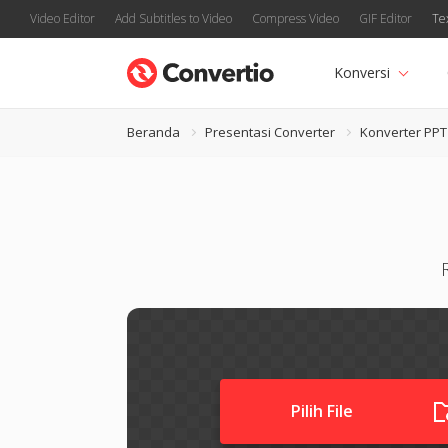
Video Editor
Add Subtitles to Video
Compress Video
GIF Editor
Te
Konversi
Beranda
Presentasi Converter
Konverter PPT
Pilih File