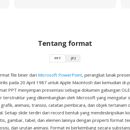
Tentang format
PPT
JP2
rmat file biner dari
Microsoft PowerPoint
, perangkat lunak prese
dirilis pada 20 April 1987 untuk Apple Macintosh dan kemudian di-p
mat PPT menyimpan presentasi sebagai dokumen gabungan OL
er terstruktur yang dikembangkan oleh Microsoft yang mengatur s
 grafik, animasi, transisi, catatan pembicara, dan objek tertanam
l. Setiap slide terdiri dari record bentuk yang mendeskripsikan ko
is, gambar, tabel, dan elemen lainnya dengan properti format te
osisi, dan urutan animasi. Format ini berkembang secara substansi