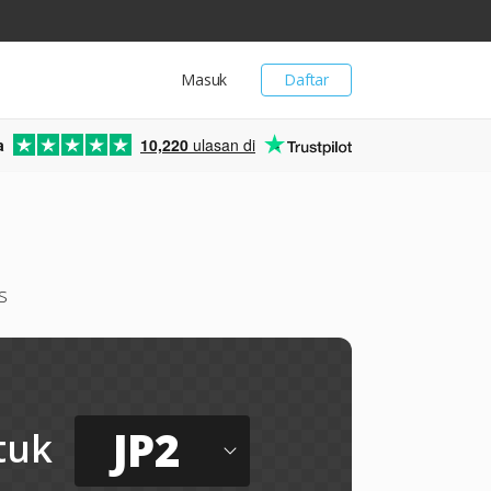
Masuk
Daftar
a
10,220
ulasan di
s
JP2
tuk