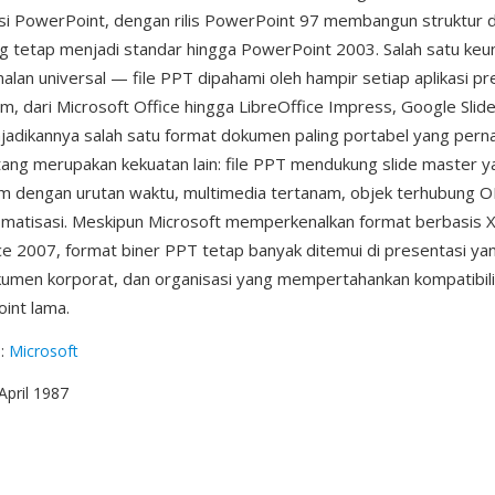
si PowerPoint, dengan rilis PowerPoint 97 membangun struktur
 tetap menjadi standar hingga PowerPoint 2003. Salah satu keu
alan universal — file PPT dipahami oleh hampir setiap aplikasi pr
m, dari Microsoft Office hingga LibreOffice Impress, Google Slid
adikannya salah satu format dokumen paling portabel yang perna
tang merupakan kekuatan lain: file PPT mendukung slide master 
m dengan urutan waktu, multimedia tertanam, objek terhubung O
omatisasi. Meskipun Microsoft memperkenalkan format berbasis
e 2007, format biner PPT tetap banyak ditemui di presentasi yan
kumen korporat, dan organisasi yang mempertahankan kompatibil
int lama.
g
:
Microsoft
 April 1987