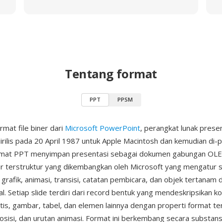
Tentang format
PPT
PPSM
rmat file biner dari
Microsoft PowerPoint
, perangkat lunak prese
dirilis pada 20 April 1987 untuk Apple Macintosh dan kemudian di-p
mat PPT menyimpan presentasi sebagai dokumen gabungan OL
er terstruktur yang dikembangkan oleh Microsoft yang mengatur s
 grafik, animasi, transisi, catatan pembicara, dan objek tertanam
l. Setiap slide terdiri dari record bentuk yang mendeskripsikan ko
is, gambar, tabel, dan elemen lainnya dengan properti format te
osisi, dan urutan animasi. Format ini berkembang secara substansi