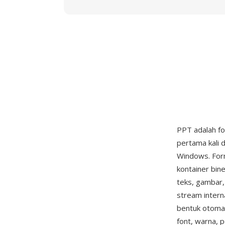
PPT adalah fo
pertama kali 
Windows. For
kontainer bin
teks, gambar,
stream interna
bentuk otomat
font, warna, p