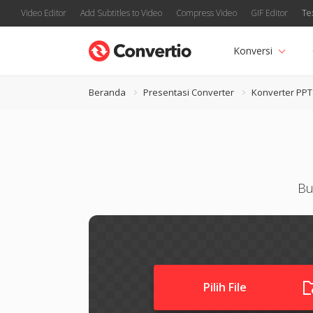
Video Editor
Add Subtitles to Video
Compress Video
GIF Editor
Te
Konversi
Beranda
Presentasi Converter
Konverter PPT
Bu
Pilih File