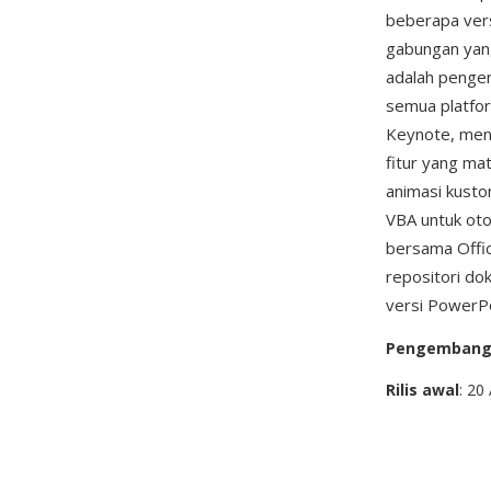
beberapa ver
gabungan yang
adalah pengen
semua platfor
Keynote, menj
fitur yang ma
animasi kusto
VBA untuk ot
bersama Offic
repositori do
versi PowerPo
Pengemban
Rilis awal
: 20