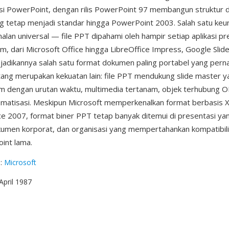
si PowerPoint, dengan rilis PowerPoint 97 membangun struktur
 tetap menjadi standar hingga PowerPoint 2003. Salah satu keu
alan universal — file PPT dipahami oleh hampir setiap aplikasi pr
m, dari Microsoft Office hingga LibreOffice Impress, Google Slid
adikannya salah satu format dokumen paling portabel yang perna
tang merupakan kekuatan lain: file PPT mendukung slide master 
m dengan urutan waktu, multimedia tertanam, objek terhubung O
omatisasi. Meskipun Microsoft memperkenalkan format berbasis
e 2007, format biner PPT tetap banyak ditemui di presentasi yan
kumen korporat, dan organisasi yang mempertahankan kompatibil
int lama.
g
:
Microsoft
 April 1987