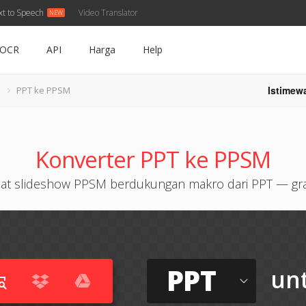
xt to Speech
Video Translator
OCR
API
Harga
Help
Istimew
PPT ke PPSM
Konverter PPT ke PPSM
at slideshow PPSM berdukungan makro dari PPT — gra
PPT
un