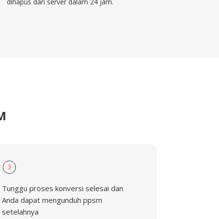
dihapus dari server dalam 24 jam.
M
3
Tunggu proses konversi selesai dan
Anda dapat mengunduh ppsm
setelahnya