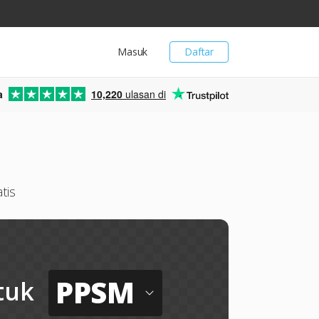
Masuk
Daftar
a
10,220
ulasan di
tis
PPSM
tuk