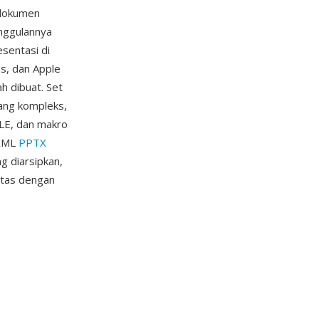
 dokumen
nggulannya
esentasi di
es, dan Apple
h dibuat. Set
yang kompleks,
LE, dan makro
 XML
PPTX
g diarsipkan,
itas dengan