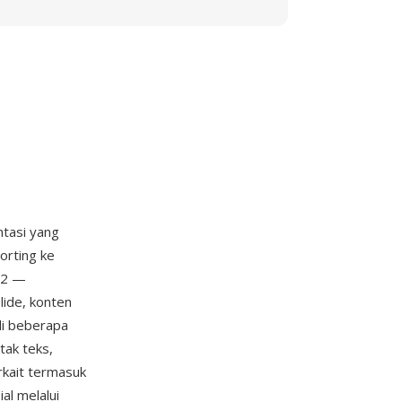
ntasi yang
orting ke
E2 —
lide, konten
 di beberapa
tak teks,
rkait termasuk
al melalui