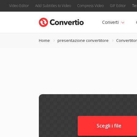
Video Editor
Add Subtitles to Video
Compress Video
GIF Editor
Te
Converti
Home
presentazione convertitore
Convertito
Scegli i file