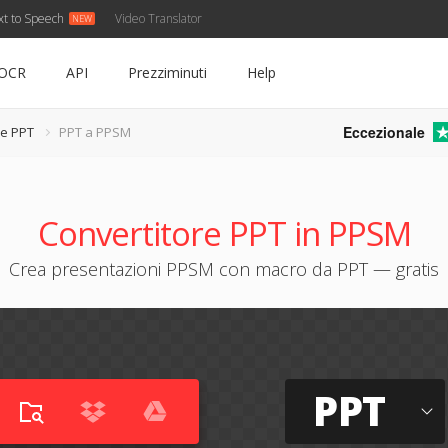
xt to Speech
Video Translator
OCR
API
Prezziminuti
Help
Eccezionale
re PPT
PPT a PPSM
Convertitore PPT in PPSM
Crea presentazioni PPSM con macro da PPT — gratis
PPT