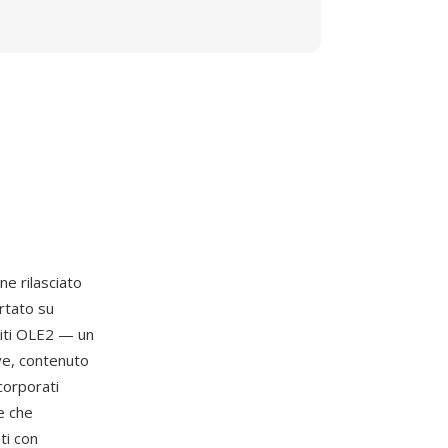
ne rilasciato
rtato su
iti OLE2 — un
ve, contenuto
ncorporati
e che
ti con