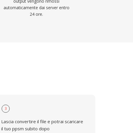
output vengono rimossi
automaticamente dai server entro
24 ore.
3
Lascia convertire il file e potrai scaricare
il tuo ppsm subito dopo