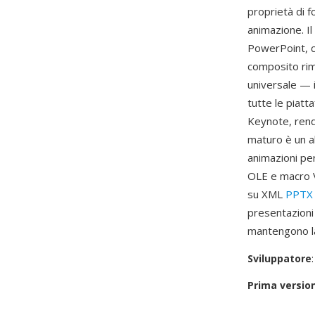
proprietà di f
animazione. Il
PowerPoint, c
composito rim
universale — 
tutte le piat
Keynote, rende
maturo è un al
animazioni pe
OLE e macro V
su XML
PPTX
presentazioni 
mantengono la
Sviluppatore
Prima versio