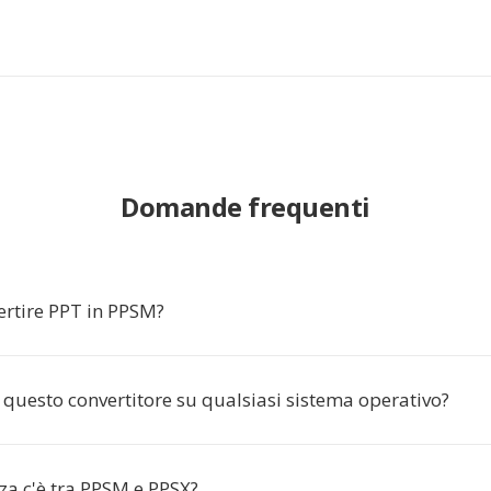
Domande frequenti
ertire PPT in PPSM?
 questo convertitore su qualsiasi sistema operativo?
za c'è tra PPSM e PPSX?