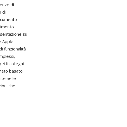
uenze di
 di
documento
cimento
esentazione su
e Apple
i funzionalità
mplessi,
tti collegati
rmato basato
te nelle
zioni che