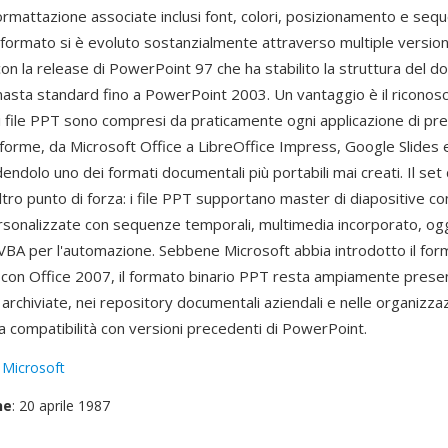
ormattazione associate inclusi font, colori, posizionamento e seq
 formato si è evoluto sostanzialmente attraverso multiple versioni
on la release di PowerPoint 97 che ha stabilito la struttura del 
asta standard fino a PowerPoint 2003. Un vantaggio è il riconos
i file PPT sono compresi da praticamente ogni applicazione di pr
taforme, da Microsoft Office a LibreOffice Impress, Google Slides 
ndolo uno dei formati documentali più portabili mai creati. Il set d
tro punto di forza: i file PPT supportano master di diapositive co
rsonalizzate con sequenze temporali, multimedia incorporato, ogge
BA per l'automazione. Sebbene Microsoft abbia introdotto il fo
con Office 2007, il formato binario PPT resta ampiamente presen
archiviate, nei repository documentali aziendali e nelle organizza
 compatibilità con versioni precedenti di PowerPoint.
:
Microsoft
ne
: 20 aprile 1987