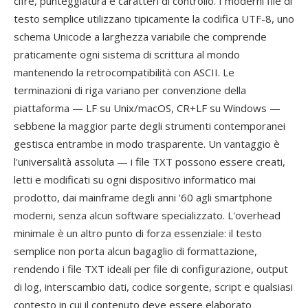
cifre, punteggiatura e caratteri di controllo. I moderni file di
testo semplice utilizzano tipicamente la codifica UTF-8, uno
schema Unicode a larghezza variabile che comprende
praticamente ogni sistema di scrittura al mondo
mantenendo la retrocompatibilità con ASCII. Le
terminazioni di riga variano per convenzione della
piattaforma — LF su Unix/macOS, CR+LF su Windows —
sebbene la maggior parte degli strumenti contemporanei
gestisca entrambe in modo trasparente. Un vantaggio è
l'universalità assoluta — i file TXT possono essere creati,
letti e modificati su ogni dispositivo informatico mai
prodotto, dai mainframe degli anni '60 agli smartphone
moderni, senza alcun software specializzato. L'overhead
minimale è un altro punto di forza essenziale: il testo
semplice non porta alcun bagaglio di formattazione,
rendendo i file TXT ideali per file di configurazione, output
di log, interscambio dati, codice sorgente, script e qualsiasi
contesto in cui il contenuto deve essere elaborato