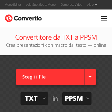
Video Editor
Add Subtitles to Video
Compress Video
Altro
Convertitore da TXT a PPSM
Crea presentazioni con macro dal testo — online
Scegli i file
TXT
PPSM
in