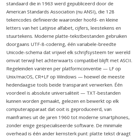
standaard die in 1963 werd gepubliceerd door de
American Standards Association (nu ANSI), die 128
tekencodes definieerde waaronder hoofd- en kleine
letters van het Latijnse alfabet, cijfers, leestekens en
stuurtekens. Moderne platte-tekstbestanden gebruiken
doorgaans UTF-8-codering, één variabele-breedte
Unicode-schema dat vrijwel elk schrijfsysteem ter wereld
omvat terwijl het achterwaarts compatibel blijft met ASCII.
Regeleinden variëren per platformconventie — LF op
Unix/macOS, CR+LF op Windows — hoewel de meeste
hedendaagse tools beide transparant verwerken. Één
voordeel is absolute universaliteit — TXT-bestanden
kunnen worden gemaakt, gelezen en bewerkt op elk
computerapparaat dat ooit is geproduceerd, van
mainframes uit de jaren 1960 tot moderne smartphones,
zonder enige gespecialiseerde software. De minimale
overhead is één ander kernsterk punt: platte tekst draagt