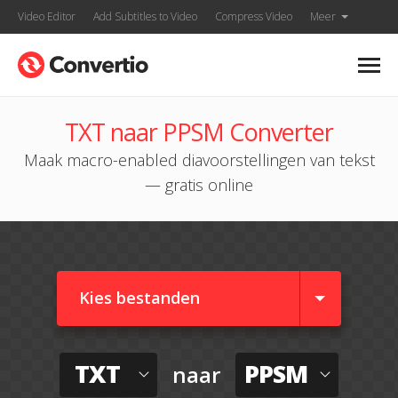
Video Editor
Add Subtitles to Video
Compress Video
Meer
TXT naar PPSM Converter
Maak macro-enabled diavoorstellingen van tekst
— gratis online
Kies bestanden
TXT
PPSM
naar