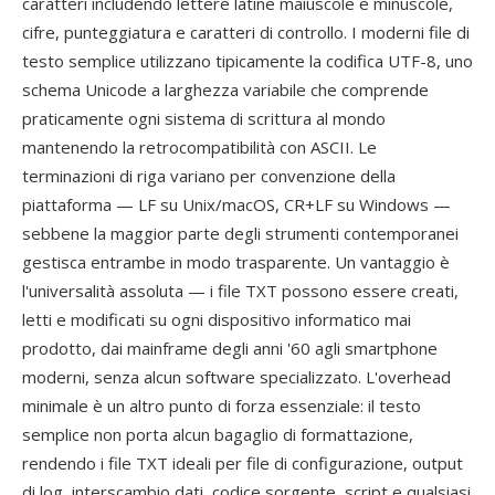
caratteri includendo lettere latine maiuscole e minuscole,
cifre, punteggiatura e caratteri di controllo. I moderni file di
testo semplice utilizzano tipicamente la codifica UTF-8, uno
schema Unicode a larghezza variabile che comprende
praticamente ogni sistema di scrittura al mondo
mantenendo la retrocompatibilità con ASCII. Le
terminazioni di riga variano per convenzione della
piattaforma — LF su Unix/macOS, CR+LF su Windows —
sebbene la maggior parte degli strumenti contemporanei
gestisca entrambe in modo trasparente. Un vantaggio è
l'universalità assoluta — i file TXT possono essere creati,
letti e modificati su ogni dispositivo informatico mai
prodotto, dai mainframe degli anni '60 agli smartphone
moderni, senza alcun software specializzato. L'overhead
minimale è un altro punto di forza essenziale: il testo
semplice non porta alcun bagaglio di formattazione,
rendendo i file TXT ideali per file di configurazione, output
di log, interscambio dati, codice sorgente, script e qualsiasi