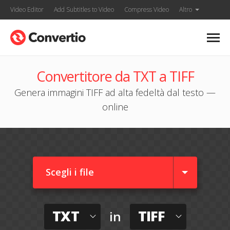
Video Editor
Add Subtitles to Video
Compress Video
Altro
Convertitore da TXT a TIFF
Genera immagini TIFF ad alta fedeltà dal testo —
online
Scegli i file
TXT
TIFF
in