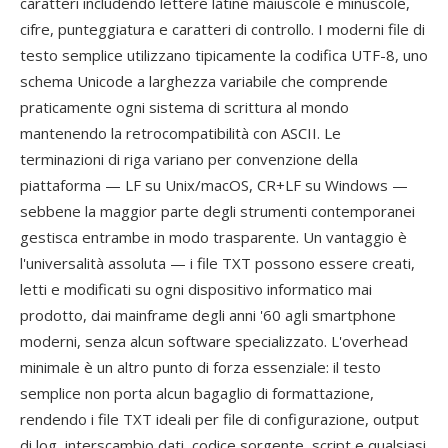
caratteri includendo lettere latine maiuscole e minuscole,
cifre, punteggiatura e caratteri di controllo. I moderni file di
testo semplice utilizzano tipicamente la codifica UTF-8, uno
schema Unicode a larghezza variabile che comprende
praticamente ogni sistema di scrittura al mondo
mantenendo la retrocompatibilità con ASCII. Le
terminazioni di riga variano per convenzione della
piattaforma — LF su Unix/macOS, CR+LF su Windows —
sebbene la maggior parte degli strumenti contemporanei
gestisca entrambe in modo trasparente. Un vantaggio è
l'universalità assoluta — i file TXT possono essere creati,
letti e modificati su ogni dispositivo informatico mai
prodotto, dai mainframe degli anni '60 agli smartphone
moderni, senza alcun software specializzato. L'overhead
minimale è un altro punto di forza essenziale: il testo
semplice non porta alcun bagaglio di formattazione,
rendendo i file TXT ideali per file di configurazione, output
di log, interscambio dati, codice sorgente, script e qualsiasi