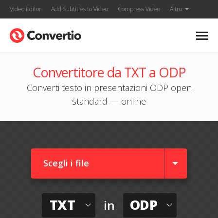
Video Editor
Add Subtitles to Video
Compress Video
Altro
Convertitore da TXT a ODP
Converti testo in presentazioni ODP open
standard — online
Scegli i file
TXT
ODP
in