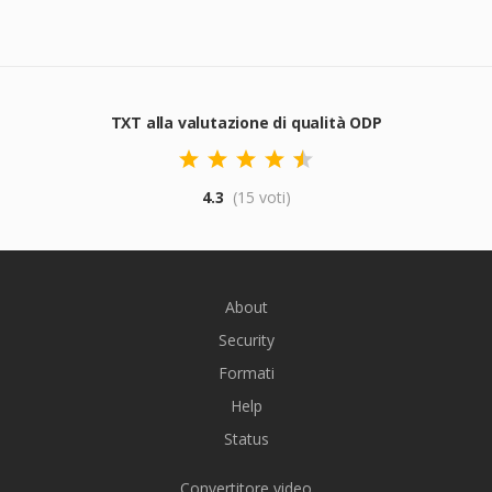
TXT alla valutazione di qualità ODP
4.3
(15 voti)
About
Security
Formati
Help
Status
Convertitore video