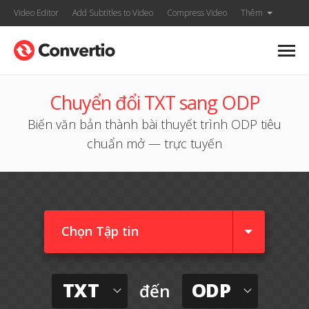
Video Editor
Add Subtitles to Video
Compress Video
Thêm
Chuyển đổi TXT sang ODP
Biến văn bản thành bài thuyết trình ODP tiêu
chuẩn mở — trực tuyến
Chọn Tập tin
TXT
ODP
đến