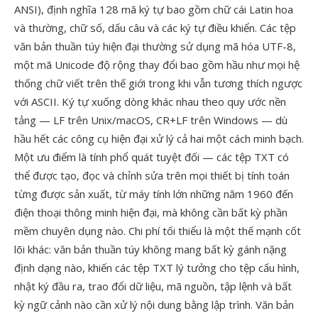
ANSI), định nghĩa 128 mã ký tự bao gồm chữ cái Latin hoa
và thường, chữ số, dấu câu và các ký tự điều khiển. Các tệp
văn bản thuần túy hiện đại thường sử dụng mã hóa UTF-8,
một mã Unicode độ rộng thay đổi bao gồm hầu như mọi hệ
thống chữ viết trên thế giới trong khi vẫn tương thích ngược
với ASCII. Ký tự xuống dòng khác nhau theo quy ước nền
tảng — LF trên Unix/macOS, CR+LF trên Windows — dù
hầu hết các công cụ hiện đại xử lý cả hai một cách minh bạch.
Một ưu điểm là tính phổ quát tuyệt đối — các tệp TXT có
thể được tạo, đọc và chỉnh sửa trên mọi thiết bị tính toán
từng được sản xuất, từ máy tính lớn những năm 1960 đến
điện thoại thông minh hiện đại, mà không cần bất kỳ phần
mềm chuyên dụng nào. Chi phí tối thiểu là một thế mạnh cốt
lõi khác: văn bản thuần túy không mang bất kỳ gánh nặng
định dạng nào, khiến các tệp TXT lý tưởng cho tệp cấu hình,
nhật ký đầu ra, trao đổi dữ liệu, mã nguồn, tập lệnh và bất
kỳ ngữ cảnh nào cần xử lý nội dung bằng lập trình. Văn bản