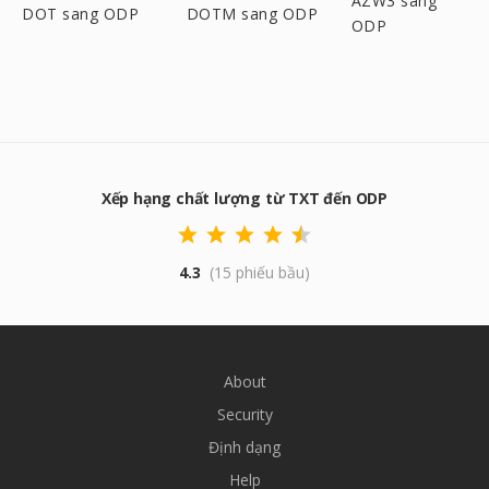
AZW3 sang
DOT sang ODP
DOTM sang ODP
ODP
Xếp hạng chất lượng từ TXT đến ODP
4.3
(15 phiếu bầu)
About
Security
Định dạng
Help