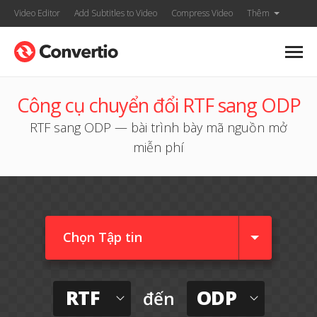
Video Editor
Add Subtitles to Video
Compress Video
Thêm
Công cụ chuyển đổi RTF sang ODP
RTF sang ODP — bài trình bày mã nguồn mở
miễn phí
Chọn Tập tin
RTF
ODP
đến