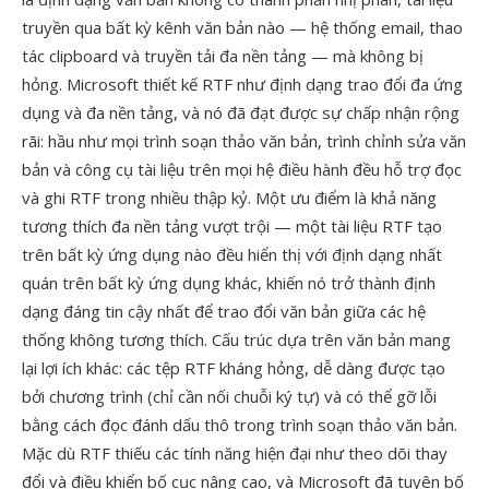
truyền qua bất kỳ kênh văn bản nào — hệ thống email, thao
tác clipboard và truyền tải đa nền tảng — mà không bị
hỏng. Microsoft thiết kế RTF như định dạng trao đổi đa ứng
dụng và đa nền tảng, và nó đã đạt được sự chấp nhận rộng
rãi: hầu như mọi trình soạn thảo văn bản, trình chỉnh sửa văn
bản và công cụ tài liệu trên mọi hệ điều hành đều hỗ trợ đọc
và ghi RTF trong nhiều thập kỷ. Một ưu điểm là khả năng
tương thích đa nền tảng vượt trội — một tài liệu RTF tạo
trên bất kỳ ứng dụng nào đều hiển thị với định dạng nhất
quán trên bất kỳ ứng dụng khác, khiến nó trở thành định
dạng đáng tin cậy nhất để trao đổi văn bản giữa các hệ
thống không tương thích. Cấu trúc dựa trên văn bản mang
lại lợi ích khác: các tệp RTF kháng hỏng, dễ dàng được tạo
bởi chương trình (chỉ cần nối chuỗi ký tự) và có thể gỡ lỗi
bằng cách đọc đánh dấu thô trong trình soạn thảo văn bản.
Mặc dù RTF thiếu các tính năng hiện đại như theo dõi thay
đổi và điều khiển bố cục nâng cao, và Microsoft đã tuyên bố