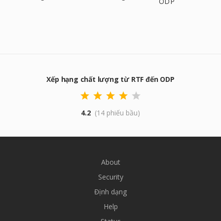
ODP
Xếp hạng chất lượng từ RTF đến ODP
4.2
(14 phiếu bầu)
About
Security
Định dạng
Help