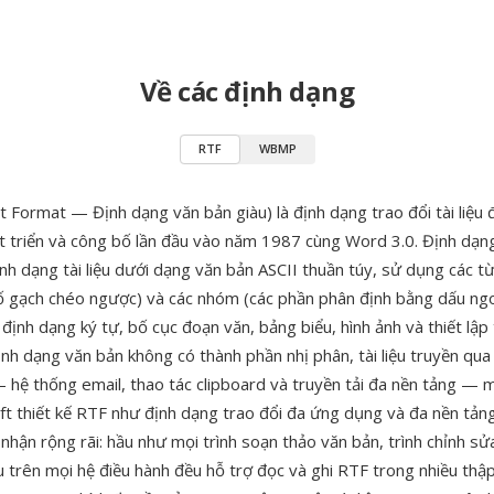
Về các định dạng
RTF
WBMP
t Format — Định dạng văn bản giàu) là định dạng trao đổi tài liệu
 triển và công bố lần đầu vào năm 1987 cùng Word 3.0. Định dạn
nh dạng tài liệu dưới dạng văn bản ASCII thuần túy, sử dụng các từ
 tố gạch chéo ngược) và các nhóm (các phần phân định bằng dấu n
định dạng ký tự, bố cục đoạn văn, bảng biểu, hình ảnh và thiết lập 
ịnh dạng văn bản không có thành phần nhị phân, tài liệu truyền qua
 hệ thống email, thao tác clipboard và truyền tải đa nền tảng — 
ft thiết kế RTF như định dạng trao đổi đa ứng dụng và đa nền tảng
nhận rộng rãi: hầu như mọi trình soạn thảo văn bản, trình chỉnh sử
ệu trên mọi hệ điều hành đều hỗ trợ đọc và ghi RTF trong nhiều thậ