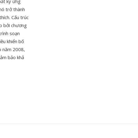
bất kỳ ứng
nó trở thành
hích. Cấu trúc
ạo bởi chương
trình soạn
iều khiển bố
ào năm 2008,
 đảm bảo khả