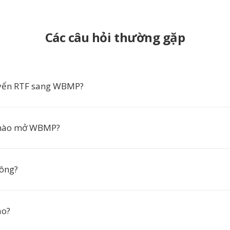
Các câu hỏi thường gặp
uyển RTF sang WBMP?
nào mở WBMP?
hông?
ào?