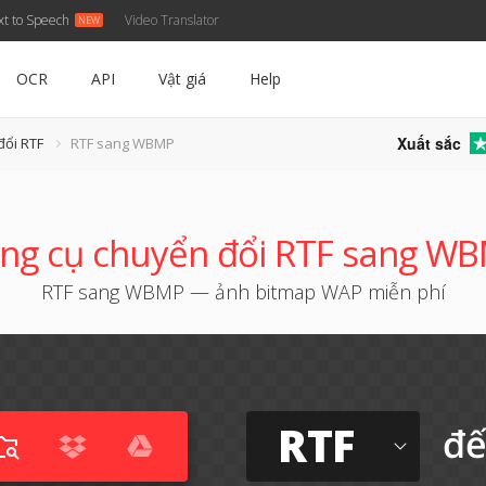
xt to Speech
Video Translator
OCR
API
Vật giá
Help
Xuất sắc
đổi RTF
RTF sang WBMP
ng cụ chuyển đổi RTF sang W
RTF sang WBMP — ảnh bitmap WAP miễn phí
RTF
đ