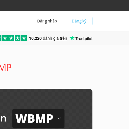
Đăng nhập
Đăng ký
10,220
đánh giá trên
BMP
WBMP
ến