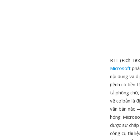
RTF (Rich Tex
Microsoft
phát
nội dung và đị
(lệnh có tiền
tả phông chữ, 
về cơ bản là đ
văn bản nào —
hỏng. Microso
được sự chấp 
công cụ tài li