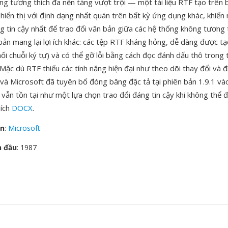
ăng tương thích đa nền tảng vượt trội — một tài liệu RTF tạo trên 
hiển thị với định dạng nhất quán trên bất kỳ ứng dụng khác, khiến 
 tin cậy nhất để trao đổi văn bản giữa các hệ thống không tương t
bản mang lại lợi ích khác: các tệp RTF kháng hỏng, dễ dàng được t
 nối chuỗi ký tự) và có thể gỡ lỗi bằng cách đọc đánh dấu thô trong 
Mặc dù RTF thiếu các tính năng hiện đại như theo dõi thay đổi và đ
 và Microsoft đã tuyên bố đóng băng đặc tả tại phiên bản 1.9.1 v
 vẫn tồn tại như một lựa chọn trao đổi đáng tin cậy khi không thể
hích
DOCX
.
ển
:
Microsoft
n đầu
: 1987