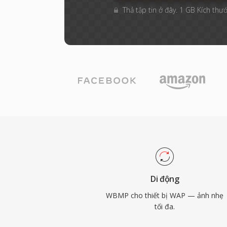
Thả tập tin ở đây. 1 GB Kích thướ
Di động
WBMP cho thiết bị WAP — ảnh nhẹ
tối đa.