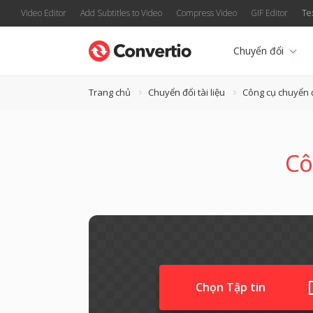
Video Editor
Add Subtitles to Video
Compress Video
GIF Editor
Te
Chuyển đổi
Trang chủ
Chuyển đổi tài liệu
Công cụ chuyển 
Cô
Chọn Tập tin