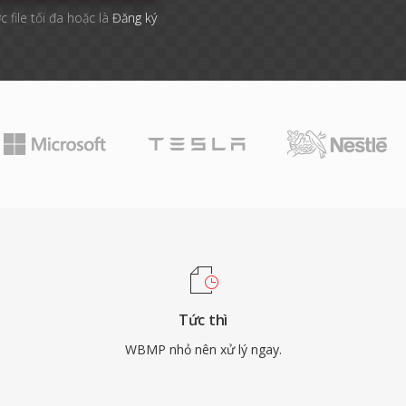
c file tối đa hoặc là
Đăng ký
Tức thì
WBMP nhỏ nên xử lý ngay.