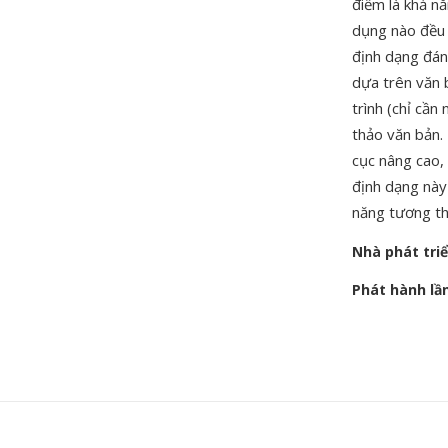
điểm là khả n
dụng nào đều 
định dạng đáng
dựa trên văn 
trình (chỉ cần
thảo văn bản. 
cục nâng cao,
định dạng này
năng tương t
Nhà phát tri
Phát hành lầ