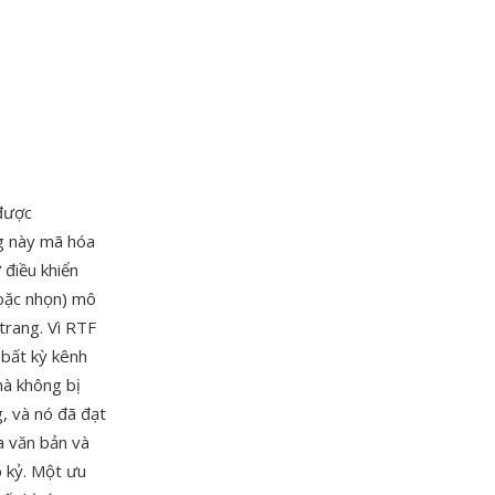
 được
g này mã hóa
 điều khiển
goặc nhọn) mô
trang. Vì RTF
 bất kỳ kênh
mà không bị
, và nó đã đạt
a văn bản và
p kỷ. Một ưu