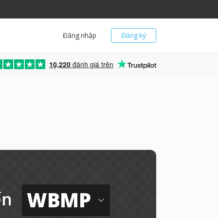
Đăng nhập
Đăng ký
10,220
đánh giá trên
WBMP
ến