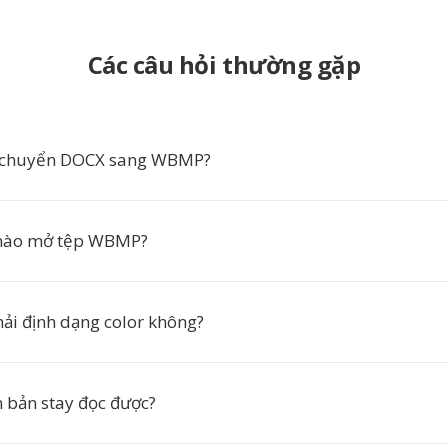
Các câu hỏi thường gặp
n chuyển DOCX sang WBMP?
nào mở tệp WBMP?
i định dạng color không?
n bản stay đọc được?