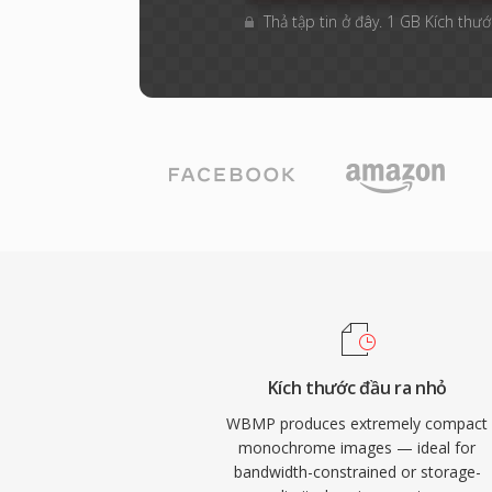
Thả tập tin ở đây. 1 GB Kích thước
Kích thước đầu ra nhỏ
WBMP produces extremely compact
monochrome images — ideal for
bandwidth-constrained or storage-