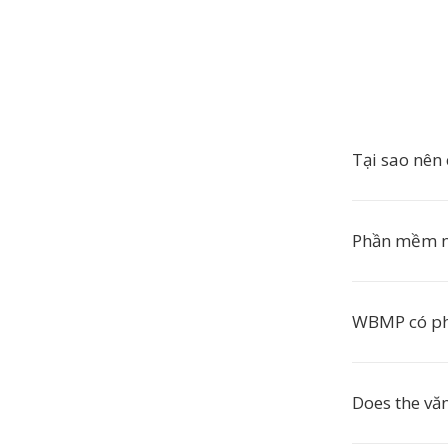
Tại sao nê
Phần mềm 
WBMP có phả
Does the vă