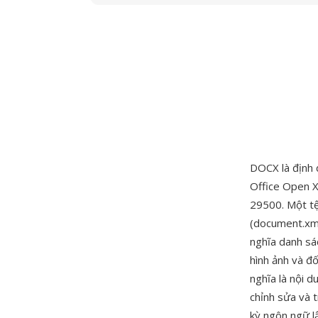
DOCX là định 
Office Open 
29500. Một tệp
(document.xml)
nghĩa danh sá
hình ảnh và đ
nghĩa là nội d
chỉnh sửa và 
kỳ ngôn ngữ l