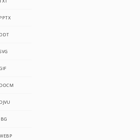
TXT
 PPTX
 ODT
SVG
GIF
 DOCM
DJVU
JBG
 WEBP