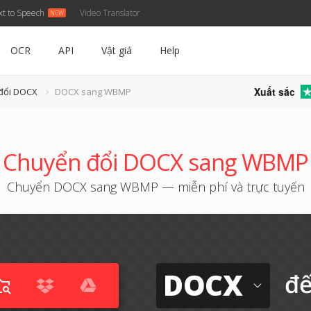
xt to Speech
Video Translator
OCR
API
Vật giá
Help
Xuất sắc
 đổi DOCX
DOCX sang WBMP
Chuyển đổi DOCX sang WBMP
Chuyển DOCX sang WBMP — miễn phí và trực tuyến
DOCX
đ