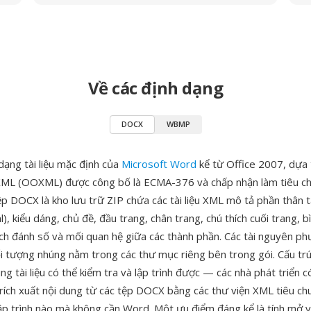
Về các định dạng
DOCX
WBMP
dạng tài liệu mặc định của
Microsoft Word
kể từ Office 2007, dựa 
XML (OOXML) được công bố là ECMA-376 và chấp nhận làm tiêu c
 DOCX là kho lưu trữ ZIP chứa các tài liệu XML mô tả phần thân tà
, kiểu dáng, chủ đề, đầu trang, chân trang, chú thích cuối trang, bì
ch đánh số và mối quan hệ giữa các thành phần. Các tài nguyên ph
ối tượng nhúng nằm trong các thư mục riêng bên trong gói. Cấu tr
ung tài liệu có thể kiểm tra và lập trình được — các nhà phát triển c
trích xuất nội dung từ các tệp DOCX bằng các thư viện XML tiêu ch
ập trình nào mà không cần Word. Một ưu điểm đáng kể là tính mở 