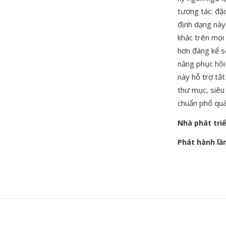
tương tác: đặ
định dạng này
khác trên mọi
hơn đáng kể s
năng phục hồi 
này hỗ trợ tất
thư mục, siêu
chuẩn phổ quát
Nhà phát tri
Phát hành lầ