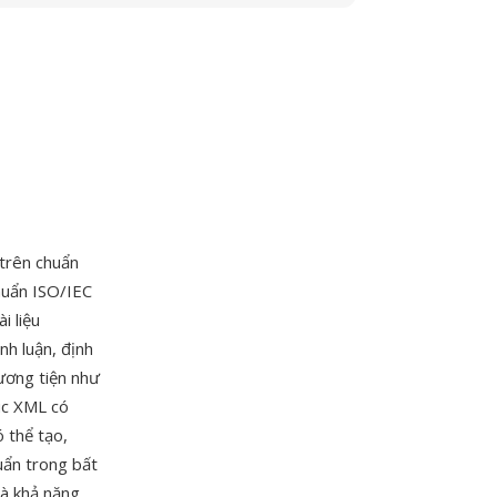
trên chuẩn
huẩn ISO/IEC
i liệu
nh luận, định
ương tiện như
úc XML có
ó thể tạo,
uẩn trong bất
và khả năng