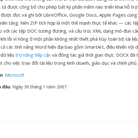
c tả được công bố cho phép bất kỳ phần mềm nào triển khai hỗ tr
 được đọc và ghi bởi LibreOffice, Google Docs, Apple Pages cùng
 nền tảng. Nén ZIP tích hợp là một thế mạnh thực tế khác — các 
o với các tệp DOC tương đương, và cấu trúc XML dạng mô-đun cải 
khi lỗi vì hỏng ở một phần không nhất thiết phá hủy toàn bộ tài liệ
 cả các tính năng Word hiện đại bao gồm SmartArt, điều khiển nội d
 dữ liệu
trợ năng tiếp cận
và đồng tác giả thời gian thực. DOCX đã t
 cho việc trao đổi tài liệu trong kinh doanh, giáo dục và chính phủ.
ển
:
Microsoft
n đầu
: Ngày 30 tháng 1 năm 2007