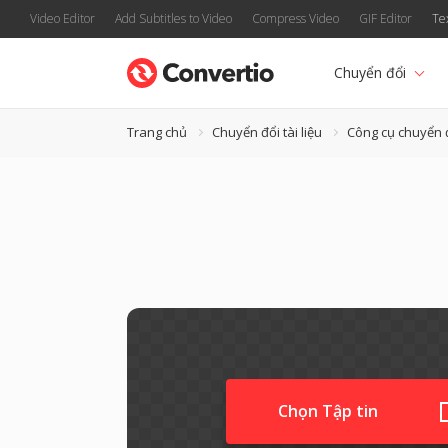
Video Editor
Add Subtitles to Video
Compress Video
GIF Editor
Te
Chuyển đổi
Trang chủ
Chuyển đổi tài liệu
Công cụ chuyển
Chọn Tập tin