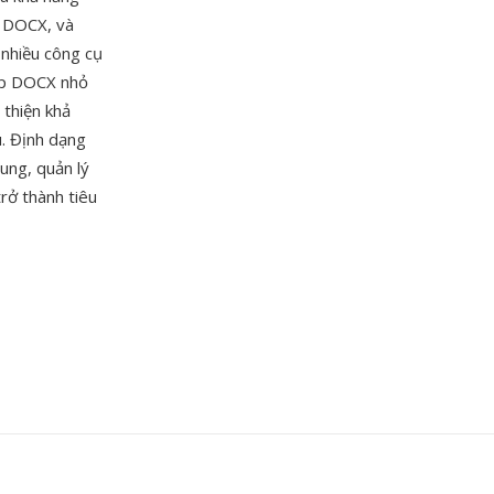
ợ DOCX, và
 nhiều công cụ
tệp DOCX nhỏ
thiện khả
u. Định dạng
ung, quản lý
rở thành tiêu