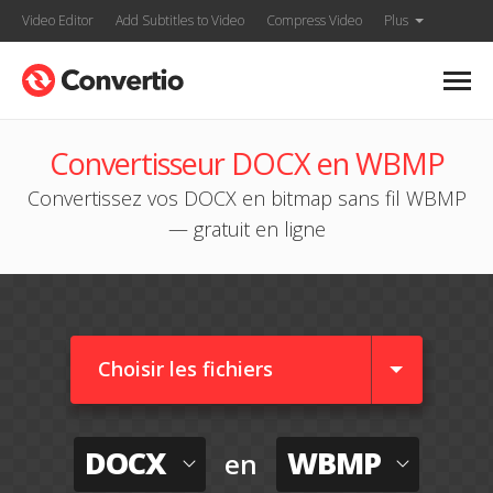
Video Editor
Add Subtitles to Video
Compress Video
Plus
Convertisseur DOCX en WBMP
Convertissez vos DOCX en bitmap sans fil WBMP
— gratuit en ligne
Choisir les fichiers
DOCX
WBMP
en