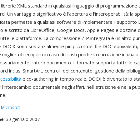
ibrerie XML standard in qualsiasi linguaggio di programmazione
d. Un vantaggio significativo è l'apertura e l'interoperabilità: la sp
cata permette a qualsiasi software di implementare il supporto D
o e scritto da LibreOffice, Google Docs, Apple Pages e dozzine di
utte le piattaforme. La compressione ZIP integrata è un altro pun
le DOCX sono sostanzialmente più piccoli dei file DOC equivalenti, 
igliora il recupero in caso di crash poichè la corruzione in una p
essariamente l'intero documento. Il formato supporta tutte le ca
d inclusi SmartArt, controlli del contenuto, gestione della bibliog
cessibilità
e co-authoring in tempo reale. DOCX è diventato lo st
 l'interscambio documentale negli affari, nell'istruzione e nella pub
ne.
:
Microsoft
ne
: 30 gennaio 2007