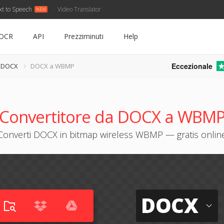
xt to Speech
Video Translator
OCR
API
Prezziminuti
Help
Eccezionale
e DOCX
DOCX a WBMP
Convertitore da DOCX a WBM
Converti DOCX in bitmap wireless WBMP — gratis onlin
DOCX