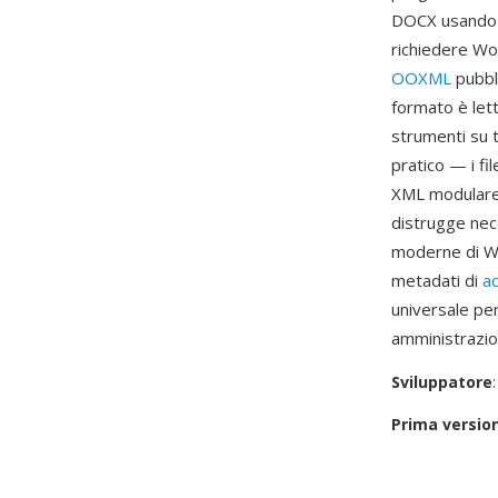
DOCX usando l
richiedere Wor
OOXML
pubbli
formato è lett
strumenti su t
pratico — i fi
XML modulare m
distrugge nec
moderne di Wor
metadati di
ac
universale per
amministrazio
Sviluppatore
Prima versio