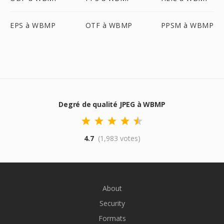
EPS à WBMP
OTF à WBMP
PPSM à WBMP
Degré de qualité JPEG à WBMP
4.7
(1,983 votes)
About
Security
Formats