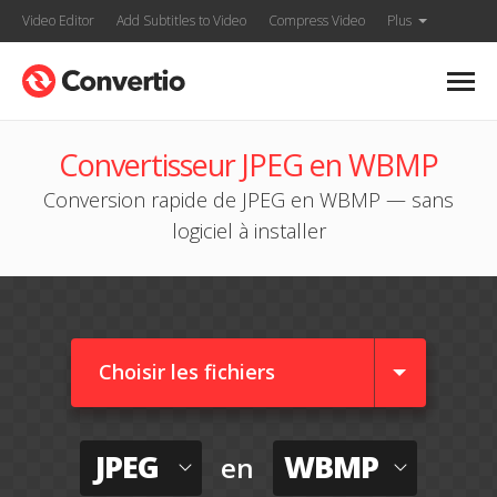
Video Editor
Add Subtitles to Video
Compress Video
Plus
Convertisseur JPEG en WBMP
Conversion rapide de JPEG en WBMP — sans
logiciel à installer
Choisir les fichiers
JPEG
WBMP
en