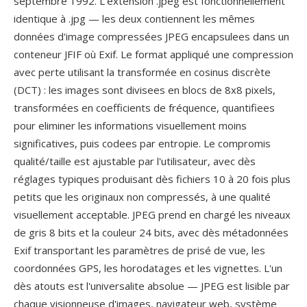
septembre 1992. L'extension .jpeg est fonctionnellement
identique à .jpg — les deux contiennent les mêmes
données d'image compressées JPEG encapsulees dans un
conteneur JFIF où Exif. Le format appliqué une compression
avec perte utilisant la transformée en cosinus discrète
(DCT) : les images sont divisees en blocs de 8x8 pixels,
transformées en coefficients de fréquence, quantifiees
pour eliminer les informations visuellement moins
significatives, puis codees par entropie. Le compromis
qualité/taille est ajustable par l'utilisateur, avec dès
réglages typiques produisant dès fichiers 10 à 20 fois plus
petits que les originaux non compressés, à une qualité
visuellement acceptable. JPEG prend en chargé les niveaux
de gris 8 bits et la couleur 24 bits, avec dès métadonnées
Exif transportant les paramètres de prisé de vue, les
coordonnées GPS, les horodatages et les vignettes. L'un
dès atouts est l'universalite absolue — JPEG est lisible par
chaque visionneuse d'images, navigateur web, système