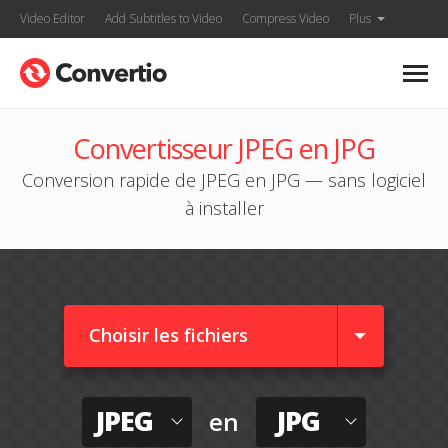
Video Editor
Add Subtitles to Video
Compress Video
Plus
Convertisseur JPEG en JPG
Conversion rapide de JPEG en JPG — sans logiciel
à installer
Choisir les fichiers
JPEG
JPG
en