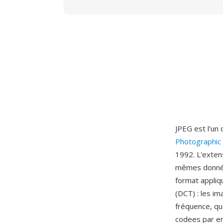
JPEG est l'un
Photographic
1992. L'exten
mêmes donnée
format appliq
(DCT) : les i
fréquence, qua
codees par ent