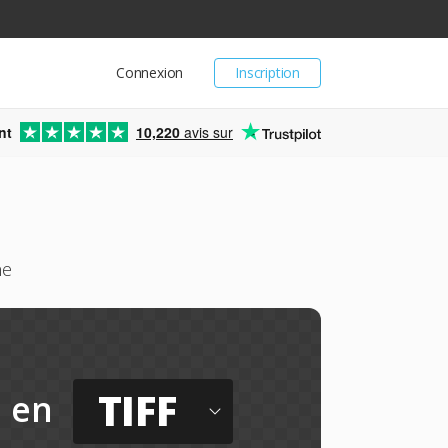
Connexion
Inscription
nt
10,220
avis sur
ne
TIFF
en