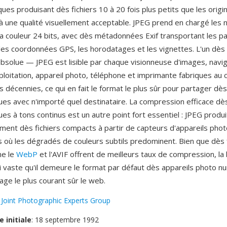
ues produisant dès fichiers 10 à 20 fois plus petits que les origi
 une qualité visuellement acceptable. JPEG prend en chargé les 
t la couleur 24 bits, avec dès métadonnées Exif transportant les 
 les coordonnées GPS, les horodatages et les vignettes. L'un dès
e absolue — JPEG est lisible par chaque visionneuse d'images, nav
loitation, appareil photo, téléphone et imprimante fabriques au 
s décennies, ce qui en fait le format le plus sûr pour partager dè
es avec n'importé quel destinataire. La compression efficace dè
es à tons continus est un autre point fort essentiel : JPEG produi
ent dès fichiers compacts à partir de capteurs d'appareils phot
s où les dégradés de couleurs subtils predominent. Bien que dès
e le
WebP
et l'AVIF offrent de meilleurs taux de compression, la 
i vaste qu'il demeure le format par défaut dès appareils photo n
age le plus courant sûr le web.
:
Joint Photographic Experts Group
e initiale
: 18 septembre 1992