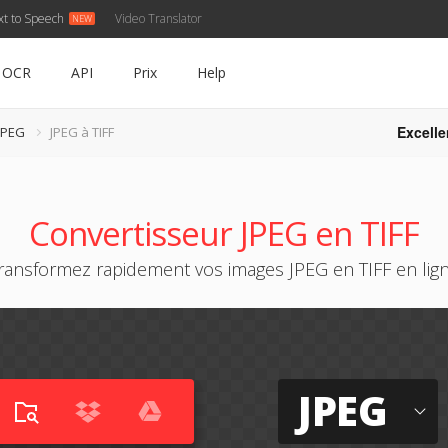
xt to Speech
Video Translator
OCR
API
Prix
Help
Excelle
JPEG
JPEG à TIFF
Convertisseur JPEG en TIFF
ransformez rapidement vos images JPEG en TIFF en lig
JPEG