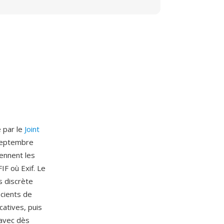
é par le
Joint
 septembre
iennent les
F où Exif. Le
s discrète
icients de
catives, puis
 avec dès