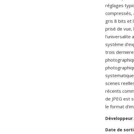
réglages typiq
compressés, à
gris 8 bits e
prisé de vue,
l'universalit
système d'exp
trois derniere
photographiqu
photographiqu
systematiquem
scenes reelle
récents comm
de JPEG est s
le format d'im
Développeur
Date de sorti