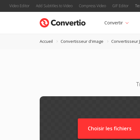
Video Editor
Add Subtitles to Video
Compress Video
GIF Editor
Te
Convertir
Accueil
Convertisseur d'image
Convertisseur 
T
Choisir les fichiers