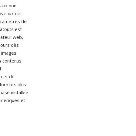
naux non
niveaux de
paramètres de
 atouts est
igateur web,
cours dès
s images
s contenus
t
o et de
 formats plus
basé installee
umériques et