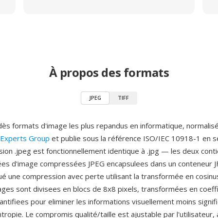
À propos des formats
JPEG
TIFF
 dès formats d'image les plus repandus en informatique, normalis
 Experts Group
et publie sous la référence ISO/IEC 10918-1 en
sion .jpeg est fonctionnellement identique à .jpg — les deux cont
s d'image compressées JPEG encapsulees dans un conteneur JFI
ué une compression avec perte utilisant la transformée en cosinu
mages sont divisees en blocs de 8x8 pixels, transformées en coeff
ntifiees pour eliminer les informations visuellement moins signifi
ropie. Le compromis qualité/taille est ajustable par l'utilisateur,