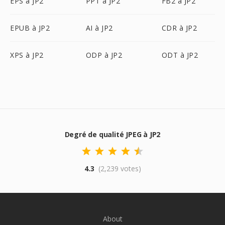
EPS à JP2
PPT à JP2
FB2 à JP2
EPUB à JP2
AI à JP2
CDR à JP2
XPS à JP2
ODP à JP2
ODT à JP2
Degré de qualité JPEG à JP2
4.3
(2,239 votes)
About