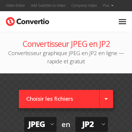
Video Editor
Add Subtitles to Video
Compress Video
Plus
Convertisseur JPEG en JP2
Convertisseur graphique JPEG en JP2 en ligne —
rapide et gratuit
Choisir les fichiers
JPEG
JP2
en